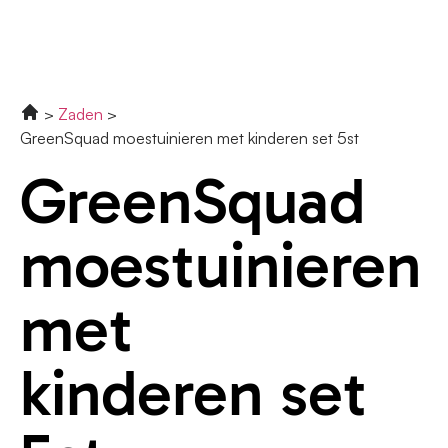
Zaden
GreenSquad moestuinieren met kinderen set 5st
GreenSquad
moestuinieren
met
kinderen set