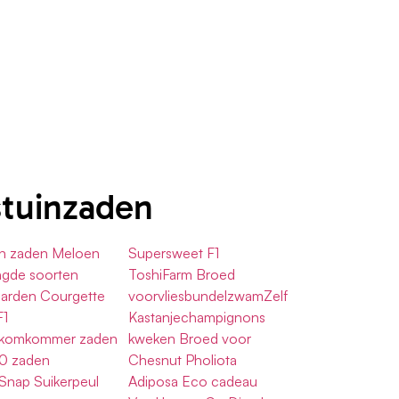
stuinzaden
n zaden Meloen
Supersweet F1
gde soorten
ToshiFarm Broed
Garden Courgette
voorvliesbundelzwamZelf
F1
Kastanjechampignons
komkommer zaden
kweken Broed voor
10 zaden
Chesnut Pholiota
Snap Suikerpeul
Adiposa Eco cadeau