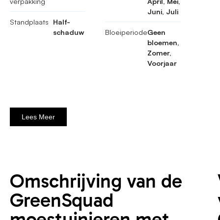
verpakking
April, Mei,
Juni, Juli
Standplaats
Half-
schaduw
Bloeiperiode
Geen
bloemen,
Zomer,
Voorjaar
Lees Meer
Omschrijving van de
GreenSquad
moestuinieren met