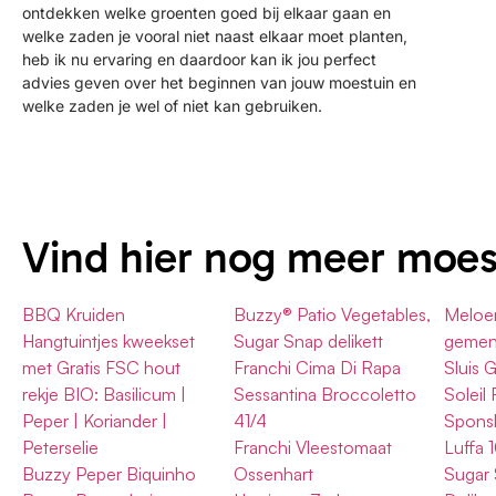
ontdekken welke groenten goed bij elkaar gaan en
welke zaden je vooral niet naast elkaar moet planten,
heb ik nu ervaring en daardoor kan ik jou perfect
advies geven over het beginnen van jouw moestuin en
welke zaden je wel of niet kan gebruiken.
Vind hier nog meer moe
BBQ Kruiden
Buzzy® Patio Vegetables,
Meloe
Hangtuintjes kweekset
Sugar Snap delikett
gemen
met Gratis FSC hout
Franchi Cima Di Rapa
Sluis 
rekje BIO: Basilicum |
Sessantina Broccoletto
Soleil 
Peper | Koriander |
41/4
Spons
Peterselie
Franchi Vleestomaat
Luffa 
Buzzy Peper Biquinho
Ossenhart
Sugar 