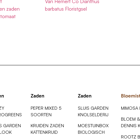
t
Van Hemert Co Dianthus
en zaden
barbatus Floristgsel
ytomaat
en
Zaden
Zaden
Bloemis
ZY
PEPER MIXED 5
SLUIS GARDEN
MIMOSA
ROGREENS
SOORTEN
KNOLSELDERIJ
BLOEM &
IS GARDEN
KRUIDEN ZADEN
MOESTUINBOX
DENNIS 
SLOOK
KATTENKRUID
BIOLOGISCH
ROOTZ 