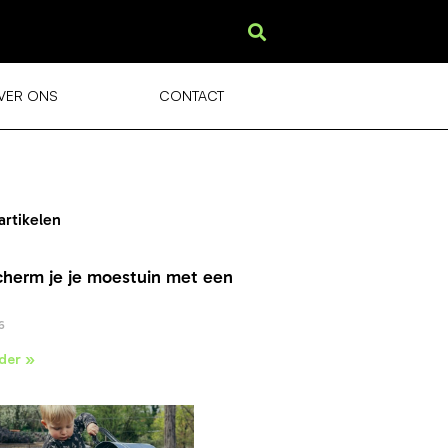
VER ONS
CONTACT
artikelen
cherm je je moestuin met een
6
der »