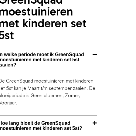
moestuinieren
met kinderen set
5st
In welke periode moet ik GreenSquad
moestuinieren met kinderen set 5st
zaaien?
De GreenSquad moestuinieren met kinderen
set 5st kan je Maart t/m september zaaien. De
bloeiperiode is Geen bloemen, Zomer,
Voorjaar.
Hoe lang bloeit de GreenSquad
moestuinieren met kinderen set 5st?