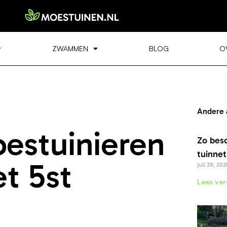
ZWAMMEN
BLOG
O
Andere 
estuinieren
Zo bes
tuinnet
t 5st
juli 29, 202
Lees ver