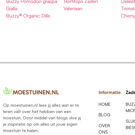
Buzzy Pomodori grappa
Hortitops Zaden
Deliket
Gialla
Valeriaan
Tomat
Buzzy® Organic Dille
Cherr
Informatie
Zad
HOME
BUZ
Op moestuinen.nl lees jij alles wat er te
MIC
leren valt over het hebben van een
BLOG
moestuin. Door middel van blogs doe jij
SLU
je inspiratie op om alles uit jouw eigen
OVER
BIE
moestuin te halen.
ONS