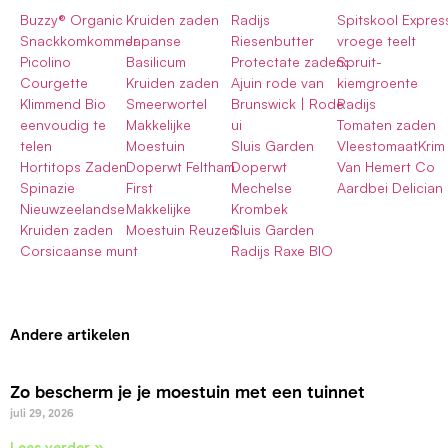
Buzzy® Organic
Kruiden zaden
Radijs
Spitskool Expres
Snackkomkommer
Japanse
Riesenbutter
vroege teelt
Picolino
Basilicum
Protectate zaden:
Spruit-
Courgette
Kruiden zaden
Ajuin rode van
kiemgroente
Klimmend Bio
Smeerwortel
Brunswick | Rode
Radijs
eenvoudig te
Makkelijke
ui
Tomaten zaden
telen
Moestuin
Sluis Garden
VleestomaatKrim
Hortitops Zaden
Doperwt Feltham
Doperwt
Van Hemert Co
Spinazie
First
Mechelse
Aardbei Delician
Nieuwzeelandse
Makkelijke
Krombek
Kruiden zaden
Moestuin Reuzen
Sluis Garden
Corsicaanse munt
Radijs Raxe BIO
Andere artikelen
Zo bescherm je je moestuin met een tuinnet
juli 29, 2026
Lees verder »