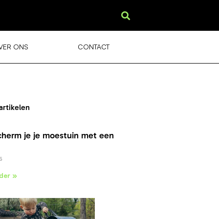
VER ONS
CONTACT
artikelen
cherm je je moestuin met een
6
der »