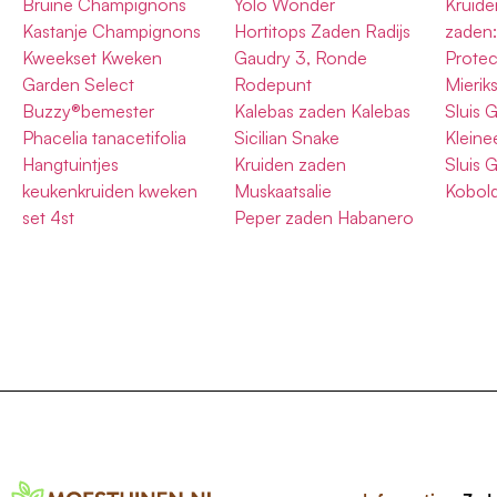
Bruine Champignons
Yolo Wonder
Kruid
Kastanje Champignons
Hortitops Zaden Radijs
zaden:
Kweekset Kweken
Gaudry 3, Ronde
Protec
Garden Select
Rodepunt
Mierik
Buzzy®bemester
Kalebas zaden Kalebas
Sluis 
Phacelia tanacetifolia
Sicilian Snake
Kleine
Hangtuintjes
Kruiden zaden
Sluis 
keukenkruiden kweken
Muskaatsalie
Kobold
set 4st
Peper zaden Habanero