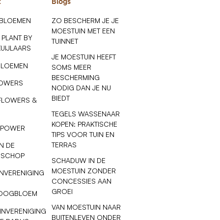
t
Blogs
 BLOEMEN
ZO BESCHERM JE JE
MOESTUIN MET EEN
 PLANT BY
TUINNET
KUIJLAARS
JE MOESTUIN HEEFT
BLOEMEN
SOMS MEER
BESCHERMING
LOWERS
NODIG DAN JE NU
BIEDT
FLOWERS &
TEGELS WASSENAAR
KOPEN: PRAKTISCHE
 POWER
TIPS VOOR TUIN EN
TERRAS
N DE
 SCHOP
SCHADUW IN DE
MOESTUIN ZONDER
NVERENIGING
CONCESSIES AAN
GROEI
OOGBLOEM
VAN MOESTUIN NAAR
INVERENIGING
BUITENLEVEN ONDER