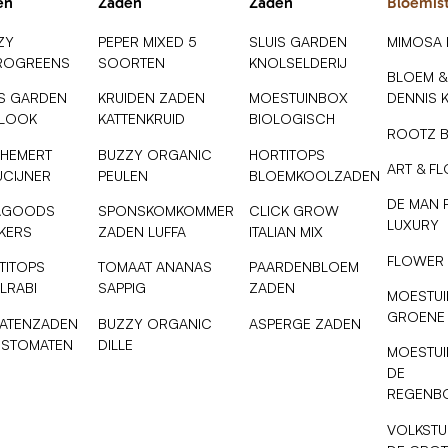
en
Zaden
Zaden
Bloemis
ZY
PEPER MIXED 5
SLUIS GARDEN
MIMOSA
ROGREENS
SOORTEN
KNOLSELDERIJ
BLOEM &
IS GARDEN
KRUIDEN ZADEN
MOESTUINBOX
DENNIS 
SLOOK
KATTENKRUID
BIOLOGISCH
ROOTZ 
 HEMERT
BUZZY ORGANIC
HORTITOPS
ART & F
UCIJNER
PEULEN
BLOEMKOOLZADEN
DE MAN 
AGOODS
SPONSKOMKOMMER
CLICK GROW
LUXURY
NKERS
ZADEN LUFFA
ITALIAN MIX
FLOWER
TITOPS
TOMAAT ANANAS
PAARDENBLOEM
LRABI
SAPPIG
ZADEN
MOESTUI
GROENE
ATENZADEN
BUZZY ORGANIC
ASPERGE ZADEN
ESTOMATEN
DILLE
MOESTUI
DE
REGENB
VOLKSTU