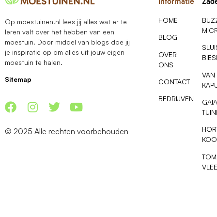
Informatie
Zad
HOME
BUZ
Op moestuinen.nl lees jij alles wat er te
MIC
leren valt over het hebben van een
BLOG
moestuin. Door middel van blogs doe jij
SLU
je inspiratie op om alles uit jouw eigen
OVER
BIE
moestuin te halen.
ONS
VAN
Sitemap
CONTACT
KAP
BEDRIJVEN
GAI
TUI
HOR
© 2025 Alle rechten voorbehouden
KOO
TOM
VLE