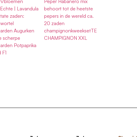
en/bloemen
Peper Habanero mix
Echte | Lavandula
behoort tot de heetste
tate zaden:
pepers in de wereld ca.
swortel
20 zaden
Garden Augurken
champignonkweeksetTE
e scherpe
CHAMPIGNON XXL
Garden Potpaprika
 F1