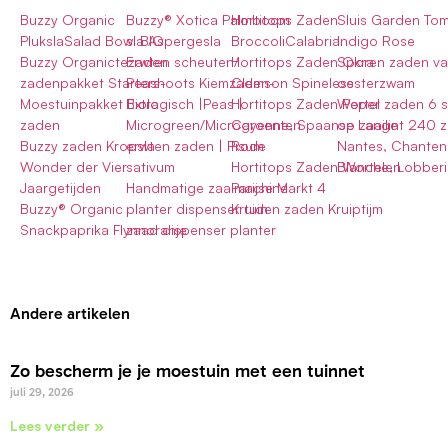
Buzzy Organic
Buzzy® Xotica Palmboom
Hortitops Zaden
Sluis Garden To
PlukslaSalad Bowl BIO
sla Aspergesla
BroccoliCalabria
Indigo Rose
Buzzy Organictezaden
Erwten scheuten/
Hortitops Zaden Okra
Sporen zaden va
zadenpakket Starters-
Peashoots Kiemzaden-
Clemson Spineless
oesterzwam
Moestuinpakket Extra
Biologisch |Peas |
Hortitops Zaden Peper
Wortel zaden 6 
zaden
Microgreen/Microgroenten
Cayenne, Spaanse Lange
op zaailint 240 
Buzzy zaden Kropsla
erwten zaden | Pisum
Rode
Nantes, Chanten
Wonder der Vier
sativum
Hortitops Zaden Wortelen
Blanche, Lobberi
Jaargetijden
Handmatige zaaimachine
Parijse Markt 4
Buzzy® Organic
planter dispenser tuin
Kruiden zaden Kruiptijm
Snackpaprika Flynnoranje
zaad dispenser planter
Andere artikelen
Zo bescherm je je moestuin met een tuinnet
juli 29, 2026
Lees verder »