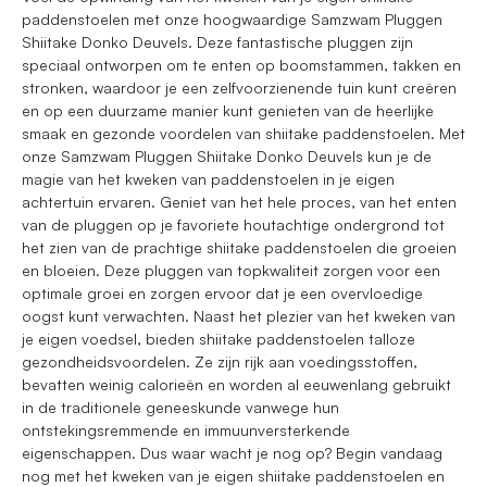
paddenstoelen met onze hoogwaardige Samzwam Pluggen
Shiitake Donko Deuvels. Deze fantastische pluggen zijn
speciaal ontworpen om te enten op boomstammen, takken en
stronken, waardoor je een zelfvoorzienende tuin kunt creëren
en op een duurzame manier kunt genieten van de heerlijke
smaak en gezonde voordelen van shiitake paddenstoelen. Met
onze Samzwam Pluggen Shiitake Donko Deuvels kun je de
magie van het kweken van paddenstoelen in je eigen
achtertuin ervaren. Geniet van het hele proces, van het enten
van de pluggen op je favoriete houtachtige ondergrond tot
het zien van de prachtige shiitake paddenstoelen die groeien
en bloeien. Deze pluggen van topkwaliteit zorgen voor een
optimale groei en zorgen ervoor dat je een overvloedige
oogst kunt verwachten. Naast het plezier van het kweken van
je eigen voedsel, bieden shiitake paddenstoelen talloze
gezondheidsvoordelen. Ze zijn rijk aan voedingsstoffen,
bevatten weinig calorieën en worden al eeuwenlang gebruikt
in de traditionele geneeskunde vanwege hun
ontstekingsremmende en immuunversterkende
eigenschappen. Dus waar wacht je nog op? Begin vandaag
nog met het kweken van je eigen shiitake paddenstoelen en