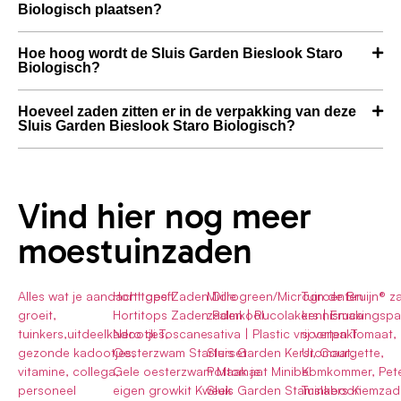
Biologisch plaatsen?
Hoe hoog wordt de Sluis Garden Bieslook Staro
Biologisch?
Hoeveel zaden zitten er in de verpakking van deze
Sluis Garden Bieslook Staro Biologisch?
Vind hier nog meer
moestuinzaden
Alles wat je aandacht geeft
Hortitops Zaden Dille
Microgreen/Microgroenten
Tuin de Bruijn® 
groeit,
Hortitops Zaden Palmkool
zaden | Rucolakers | Eruca
kennismakingspak
tuinkers,uitdeelkadootjes,
Nero di Toscane
sativa | Plastic vrij verpakt
soorten Tomaat, 
gezonde kadootjes,
Oesterzwam Starterset
Sluis Garden Kerstomaat,
Ui, Courgette,
vitamine, collega,
Gele oesterzwam Maak je
Pottomaat Minibel
Komkommer, Pete
personeel
eigen growkit Kweek
Sluis Garden Stamslaboon
Tuinkers Kiemzad