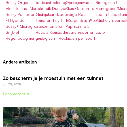
Buzzy Organic -Tomaat,
paddestoelen op je eigen
Orinoco wax
Biologisch |
Vleestomaat Marmade BIO
koffiedik Duurzaam
Sluis Garden Tomaat
Microgreen/Micr
Buzzy Pomodori Bistecca
Oranjebandzaden
Indigo Rose
zaden | Lepidium
F1 Hybride
Tomaten Tiny Tim Kers-
Tuin de Bruijn® zaden
Plastic vrij verpak
Buzzy® Microgreens,
Balkontomaten
Paprika mix 5
Snijbiet
Rucola Kiemzaden-
kleuren/soorten ca. 5
Regenboogmengsel
Biologisch | Rocket
zaden per soort
Andere artikelen
Zo bescherm je je moestuin met een tuinnet
juli 29, 2026
Lees verder »