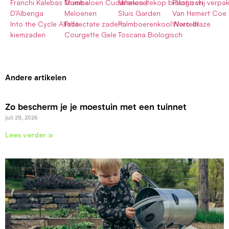
Franchi Kalebas Tromba
Muismeloen Cucamelon |
Milanesetekop biologisch
Plastic vrij verpak
D’Albenga
Meloenen
Sluis Garden
Van Hemert Coe
Into the Cycle Alfalfa
Protectate zaden:
Palmboerenkool Nero di
WortelHaze
kiemzaden
Courgette Gele
Toscana Biologisch
Andere artikelen
Zo bescherm je je moestuin met een tuinnet
juli 29, 2026
Lees verder »