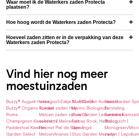
Waar moet ik de Waterkers zaden Protecta
plaatsen?
Hoe hoog wordt de Waterkers zaden Protecta?
Hoeveel zaden zitten er in de verpakking van deze
Waterkers zaden Protecta?
Vind hier nog meer
moestuinzaden
Buzzy® Augurk Hokus
biologischZakje NL-BIO-01
Sluis Garden Koriander
Sluis Garden Spi
Buzzy® Organic Tomaat
Kruiden zaden Hop
Marino Biologisch
Eersteling
Roma
Meloen zaden set van 6
Sluis Garden Leeuwenbek
Tuinkers Kiemzad
Champignon Kweekset,te
soorten | Meloenen
Torbay Rock, Halfhoog
Biologisch |
Paddestoel Kweken
Pinonet Piel de Sapo |
Gemengd
Microgreen/Micr
Garden Select
MeloenAnanas |
Sluis Garden Meiraap
zaden | Lepidium