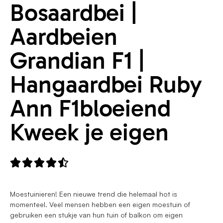
Bosaardbei |
Aardbeien
Grandian F1 |
Hangaardbei Ruby
Ann F1bloeiend
Kweek je eigen





Moestuinieren! Een nieuwe trend die helemaal hot is
momenteel. Veel mensen hebben een eigen moestuin of
gebruiken een stukje van hun tuin of balkon om eigen