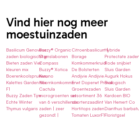
Vind hier nog meer
moestuinzaden
Basilicum Genovese
Buzzy® Organic
Citroenbasilicum |
Hybride
zaden biologisch1 g
Stamslabonen
Borage
Protectate zaden
Bieten zaden Vier
Compass
Komkommerkruid
Rode snijbiet
kleuren mix
Buzzy® Xotica
De Bolsterten
Sluis Garden
Boerenkoolspruiten,
Kiwano
Andijvie Andijvie
Augurk Hokus
Kalettes Garden Mix
Hoornkomkommer
Erwt Doperwt Proval
Biologisch
F1
Cactula
Groentezaden
Sluis Garden
Buzzy Zaden Tijm
microgroenten set
assortiment 36
Kardoen BIO
Echte Winter
van 6 verschillende
soortenzaadlint
Van Hemert Co
Thymus vulgaris
zaden | zeer
Hortitops zaden
Dianthus barbat
gezond! |
Tomaten LuxorF1
Floristgsel