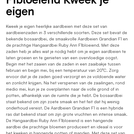
eigen
Kweek je eigen heerlijke aardbeien met deze set van
aardbeienzaden in 3 verschillende soorten. Deze set bevat de
bekende bosaardbei, de smaakvolle Aardbeien Grandian F1 en
de prachtige Hangaardbei Ruby Ann F1bloeiend. Met deze
zaden heb je alles wat je nodig hebt om je eigen aardbeien te
laten groeien en te genieten van een overvloedige oogst.
Begin met het zaaien van de zaden in een zaaibakje tussen
februari en begin mei, bij een temperatuur van 20°C. Zorg
ervoor dat je de zaden goed verzorgt en ze voldoende water
en zonlicht krijgen. Na het verspenen van de zaailingen, rond
medio mei, kun je ze overplanten naar de volle grond of in
potten, afhankelijk van de ruimte die je hebt. De bosaardbei
staat bekend om zijn zoete smaak en het feit dat hij weinig
onderhoud vereist. De Aardbeien Grandian F1 is een hybride
ras dat bekend staat om zijn grote vruchten en intense smaak.
De Hangaardbei Ruby Ann F1bloeiend is een hangende
aardbei die prachtige bloemen produceert en ideaal is voor
het kweken in hangende potten of manden. Met deze set van