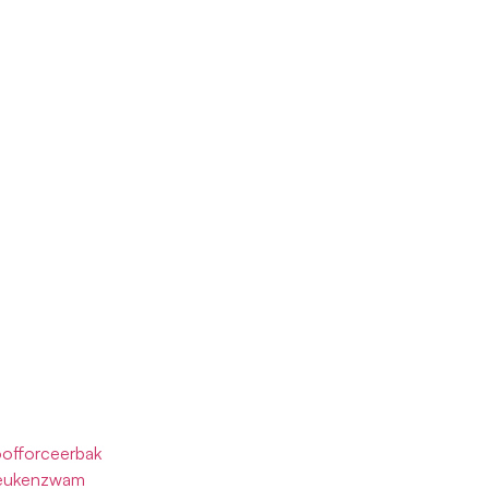
offorceerbak
Beukenzwam