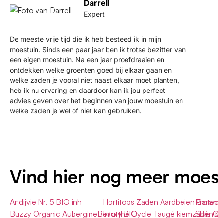
Darrell
Expert
De meeste vrije tijd die ik heb besteed ik in mijn
moestuin. Sinds een paar jaar ben ik trotse bezitter van
een eigen moestuin. Na een jaar proefdraaien en
ontdekken welke groenten goed bij elkaar gaan en
welke zaden je vooral niet naast elkaar moet planten,
heb ik nu ervaring en daardoor kan ik jou perfect
advies geven over het beginnen van jouw moestuin en
welke zaden je wel of niet kan gebruiken.
Vind hier nog meer moe
Andijvie Nr. 5 BIO inh
Hortitops Zaden Aardbeien Baro
Protec
Buzzy Organic AubergineBeauty BIO
Into the Cycle Taugé kiemzaden 
Sluis 