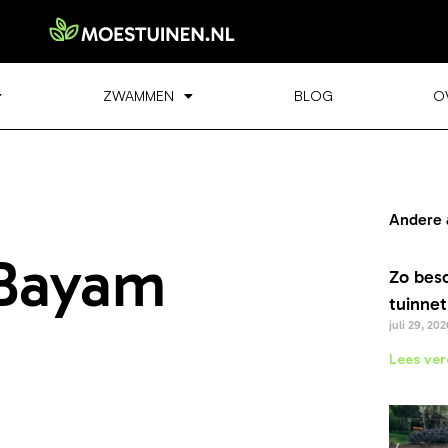
ZWAMMEN
BLOG
O
Andere 
 Bayam
Zo bes
tuinnet
juli 29, 202
Lees ver