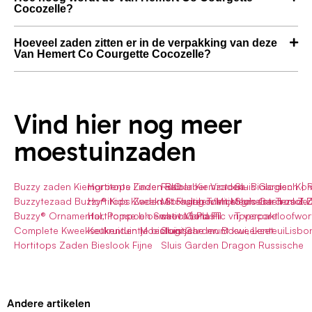
Cocozelle?
Hoeveel zaden zitten er in de verpakking van deze
Van Hemert Co Courgette Cocozelle?
Vind hier nog meer
moestuinzaden
Buzzy zaden Kiemgroente Linzen BIO
Hortitops Zaden Rabarber Victoria
Rucola Kiemzaden- Biologisch | 
Sluis Garden K
Buzzytezaad Buzzy® Kids Kweekset Fruitig Tuintje
Hortitops Zaden Stokslabonen Mechelse Tros Z.D
Microgreen/Microgroenten zaden 
Sluis Gardenlof 
Buzzy® Ornamental, Pompoen Sweet Mama F1
Hortitopse bloemkoolGold F1
sativa | Plastic vrij verpakt
Topscoreloofwor
Complete Kweeksetkruiden Moestuintje
Keukentuintje biologische munt kweekset
Sluis Garden Bosui, LenteuiLisbo
Hortitops Zaden Bieslook Fijne
Sluis Garden Dragon Russische
Andere artikelen