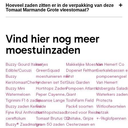
Hoeveel zaden zitten er in de verpakking van deze
Tomaat Marmande Grote vleestomaat?
Vind hier nog meer
moestuinzaden
Buzzy Gourd Italian
matjes
Makkelijke Moestuin
Van Hemert Co
Edible/Cucuzi
GreenSquad
Doperwt Feltham
Sierkalebassen e
Buzzy
moestuinieren met
First
pompoenengsel
KerstomaatCherry
kinderen set 5st
Sluis Garden
Van Hemert
Buzzy Mini
Hortitops Zaden
Pompoen Atlantic
IJsbergsla Saladi
Watermeloen
Peper Cayenne,
Giant
Waterkers zaden
Tigrimini F1 6 zaden
Spaanse Lange
ToshiFarm Field
Protecta
Buzzy zaden Kervel
Rode
Pack4 soorten
Witloofwortelen
Fijne Krul Anthriscus
Hortitopstezaad
broed voor Reishi,
netzak
cereflolium
Tomaat Brutus 0,2
Shiitake, Grijze
+-9kglofpennen
Buzzy® Zaadmatjes
gram 50 zaden
Oesterzwam en