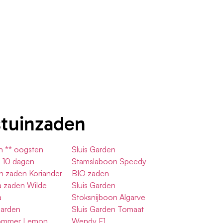
stuinzaden
n ** oogsten
Sluis Garden
 10 dagen
Stamslaboon Speedy
n zaden Koriander
BIO zaden
a zaden Wilde
Sluis Garden
a
Stoksnijboon Algarve
Garden
Sluis Garden Tomaat
ommer Lemon
Wendy F1