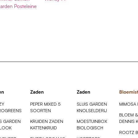
Garden Posteleine
en
Zaden
Zaden
Bloemis
ZY
PEPER MIXED 5
SLUIS GARDEN
MIMOSA
ROGREENS
SOORTEN
KNOLSELDERIJ
BLOEM &
IS GARDEN
KRUIDEN ZADEN
MOESTUINBOX
DENNIS 
SLOOK
KATTENKRUID
BIOLOGISCH
ROOTZ 