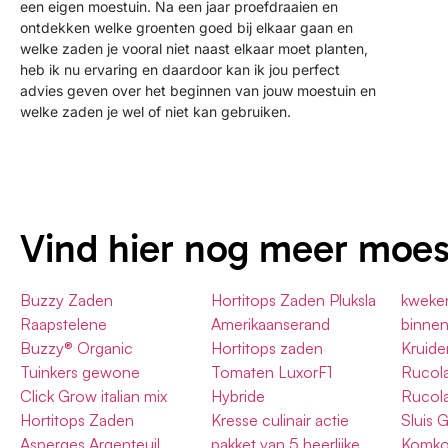
een eigen moestuin. Na een jaar proefdraaien en
ontdekken welke groenten goed bij elkaar gaan en
welke zaden je vooral niet naast elkaar moet planten,
heb ik nu ervaring en daardoor kan ik jou perfect
advies geven over het beginnen van jouw moestuin en
welke zaden je wel of niet kan gebruiken.
Vind hier nog meer moe
Buzzy Zaden
Hortitops Zaden Pluksla
kweke
Raapstelene
Amerikaanserand
binnen
Buzzy® Organic
Hortitops zaden
Kruide
Tuinkers gewone
Tomaten LuxorF1
Rucol
Click Grow italian mix
Hybride
Rucol
Hortitops Zaden
Kresse culinair actie
Sluis 
Asperges Argenteuil
pakket van 5 heerlijke
Komk