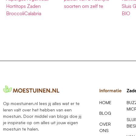
Hortitops Zaden
soorten om zelf te
Sluis 
BroccoliCalabria
BIO
Informatie
Zad
HOME
BUZ
Op moestuinen.nl lees jij alles wat er te
MIC
leren valt over het hebben van een
BLOG
moestuin. Door middel van blogs doe jij
SLU
je inspiratie op om alles uit jouw eigen
OVER
BIE
moestuin te halen.
ONS