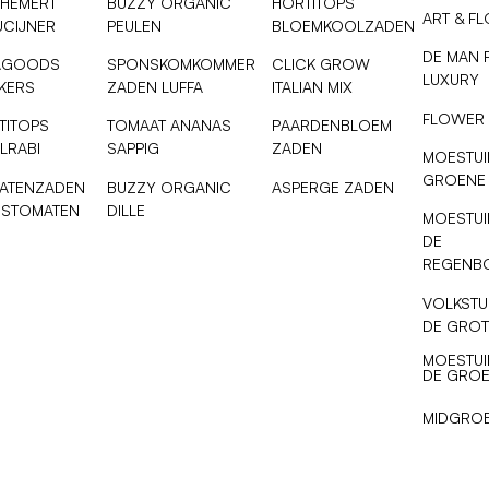
 HEMERT
BUZZY ORGANIC
HORTITOPS
ART & F
UCIJNER
PEULEN
BLOEMKOOLZADEN
DE MAN 
AGOODS
SPONSKOMKOMMER
CLICK GROW
LUXURY
NKERS
ZADEN LUFFA
ITALIAN MIX
FLOWER
TITOPS
TOMAAT ANANAS
PAARDENBLOEM
LRABI
SAPPIG
ZADEN
MOESTUI
GROENE
ATENZADEN
BUZZY ORGANIC
ASPERGE ZADEN
ESTOMATEN
DILLE
MOESTUI
DE
REGENB
VOLKSTU
DE GROT
MOESTUI
DE GROE
MIDGRO