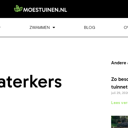
ZWAMMEN
BLOG
O
Andere 
aterkers
Zo bes
tuinnet
juli 29, 202
Lees ver