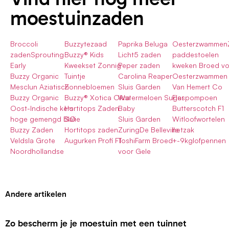
moestuinzaden
Broccoli
Buzzytezaad
Paprika Beluga
OesterzwammenZ
zadenSprouting
Buzzy® Kids
Licht5 zaden
paddestoelen
Early
Kweekset Zonnig
Peper zaden
kweken Broed vo
Buzzy Organic
Tuintje
Carolina Reaper
Oesterzwammen
Mesclun Aziatisch
Zonnebloemen
Sluis Garden
Van Hemert Co
Buzzy Organic
Buzzy® Xotica Okra
Watermeloen Sugar
Flespompoen
Oost-Indische kers
Hortitops Zaden
Baby
Butterscotch F1
hoge gemengd BIO
Salie
Sluis Garden
Witloofwortelen
Buzzy Zaden
Hortitops zaden
ZuringDe Belleville
netzak
Veldsla Grote
Augurken Profi F1
ToshiFarm Broed
+-9kglofpennen
Noordhollandse
voor Gele
Andere artikelen
Zo bescherm je je moestuin met een tuinnet