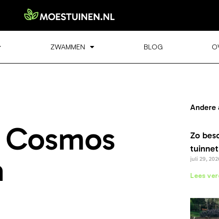
ZWAMMEN
BLOG
O
Andere 
o Cosmos
Zo bes
tuinnet
a
juli 29, 202
Lees ver