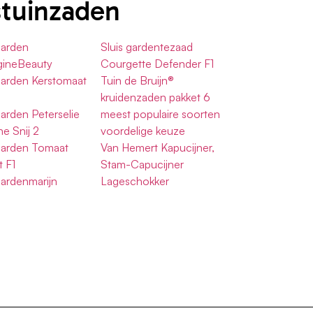
stuinzaden
Garden
Sluis gardentezaad
gineBeauty
Courgette Defender F1
Garden Kerstomaat
Tuin de Bruijn®
kruidenzaden pakket 6
Garden Peterselie
meest populaire soorten
e Snij 2
voordelige keuze
Garden Tomaat
Van Hemert Kapucijner,
 F1
Stam-Capucijner
Gardenmarijn
Lageschokker