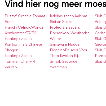
Vind hier nog meer moe
Buzzy® Organic Tomaat
Kalebas zaden Kalebas
Sluis 
Roma
Sicilian Snake
Auber
Franchi CetrioloWonder
Protectate zaden:
Sluis 
Komkommer37/32
Boerenkool Westlandse
Cerise
Hortitops Zaden
Winter
Sluis 
Komkommers Chinese
Samzwam Pluggen
Gewon
Slangen
PioppinoDeuvels Voor
Sluis 
Hortitops Zaden
Thuis Kweken Rijke
Bonset
Tomaten Cherry 4
Smaak Gezonde
Sluis 
kleuren
zwammen