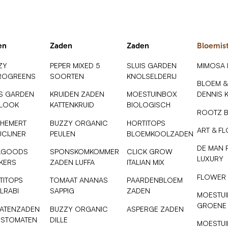
en
Zaden
Zaden
Bloemis
ZY
PEPER MIXED 5
SLUIS GARDEN
MIMOSA
ROGREENS
SOORTEN
KNOLSELDERIJ
BLOEM &
IS GARDEN
KRUIDEN ZADEN
MOESTUINBOX
DENNIS 
SLOOK
KATTENKRUID
BIOLOGISCH
ROOTZ 
 HEMERT
BUZZY ORGANIC
HORTITOPS
ART & F
UCIJNER
PEULEN
BLOEMKOOLZADEN
DE MAN 
AGOODS
SPONSKOMKOMMER
CLICK GROW
LUXURY
NKERS
ZADEN LUFFA
ITALIAN MIX
FLOWER
TITOPS
TOMAAT ANANAS
PAARDENBLOEM
LRABI
SAPPIG
ZADEN
MOESTUI
GROENE
ATENZADEN
BUZZY ORGANIC
ASPERGE ZADEN
ESTOMATEN
DILLE
MOESTUI