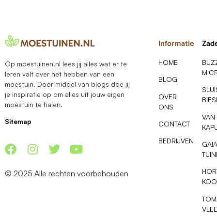
Informatie
Zad
HOME
BUZ
Op moestuinen.nl lees jij alles wat er te
MIC
leren valt over het hebben van een
BLOG
moestuin. Door middel van blogs doe jij
SLU
je inspiratie op om alles uit jouw eigen
OVER
BIE
moestuin te halen.
ONS
VAN
Sitemap
CONTACT
KAP
BEDRIJVEN
GAI
TUI
HOR
© 2025 Alle rechten voorbehouden
KOO
TOM
VLE