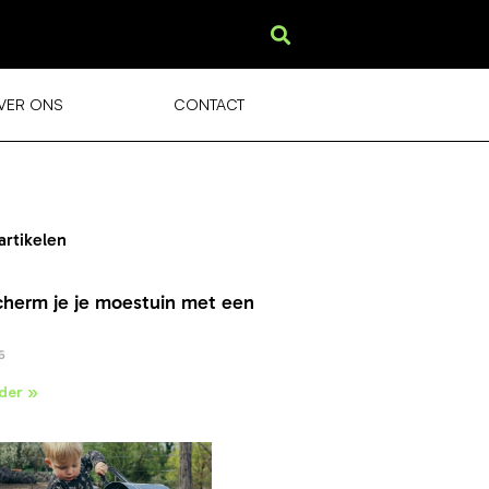
VER ONS
CONTACT
artikelen
cherm je je moestuin met een
6
der »