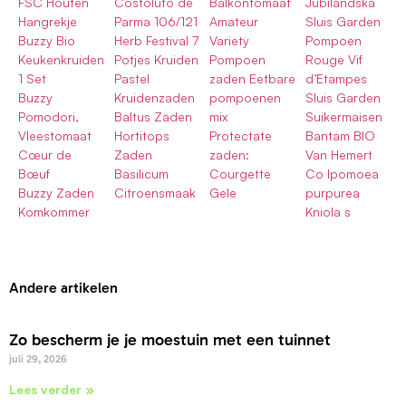
FSC Houten
Costoluto de
Balkontomaat
Jubilandska
Hangrekje
Parma 106/121
Amateur
Sluis Garden
Buzzy Bio
Herb Festival 7
Variety
Pompoen
Keukenkruiden
Potjes Kruiden
Pompoen
Rouge Vif
1 Set
Pastel
zaden Eetbare
d’Etampes
Buzzy
Kruidenzaden
pompoenen
Sluis Garden
Pomodori,
Baltus Zaden
mix
Suikermaisen
Vleestomaat
Hortitops
Protectate
Bantam BIO
Cœur de
Zaden
zaden:
Van Hemert
Bœuf
Basilicum
Courgette
Co Ipomoea
Buzzy Zaden
Citroensmaak
Gele
purpurea
Komkommer
Kniola s
Andere artikelen
Zo bescherm je je moestuin met een tuinnet
juli 29, 2026
Lees verder »