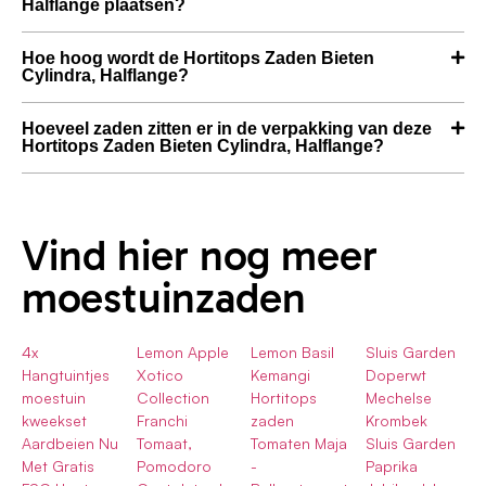
Halflange plaatsen?
Hoe hoog wordt de Hortitops Zaden Bieten
Cylindra, Halflange?
Hoeveel zaden zitten er in de verpakking van deze
Hortitops Zaden Bieten Cylindra, Halflange?
Vind hier nog meer
moestuinzaden
4x
Lemon Apple
Lemon Basil
Sluis Garden
Hangtuintjes
Xotico
Kemangi
Doperwt
moestuin
Collection
Hortitops
Mechelse
kweekset
Franchi
zaden
Krombek
Aardbeien Nu
Tomaat,
Tomaten Maja
Sluis Garden
Met Gratis
Pomodoro
-
Paprika