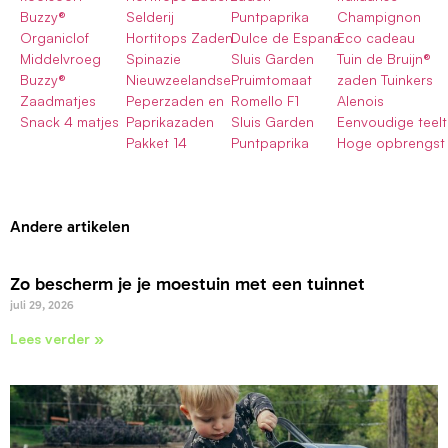
Buzzy®
Selderij
Puntpaprika
Champignon
Organiclof
Hortitops Zaden
Dulce de Espana
Eco cadeau
Middelvroeg
Spinazie
Sluis Garden
Tuin de Bruijn®
Buzzy®
Nieuwzeelandse
Pruimtomaat
zaden Tuinkers
Zaadmatjes
Peperzaden en
Romello F1
Alenois
Snack 4 matjes
Paprikazaden
Sluis Garden
Eenvoudige teelt
Pakket 14
Puntpaprika
Hoge opbrengst
Andere artikelen
Zo bescherm je je moestuin met een tuinnet
juli 29, 2026
Lees verder »