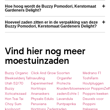
Hoe hoog wordt de Buzzy Pomodori, Kerstomaat
Gardeners Delight?
Hoeveel zaden zitten er in de verpakking van deze
Buzzy Pomodori, Kerstomaat Gardeners Delight?
Vind hier nog meer
moestuinzaden
Buzzy Organic
Click And Grow
Soorten
Medrano F1
Bleekselderij Tall
navulling
Organifer
ToshiFarm
Utah 52/70
Experimenteel
Protecta
Houtpluggen
Buzzy
Hortitops
Kruiden/bloemen
voor PioppiniZelf
Xoticatezaad
Ananaskers
zaden:Echte |
Pioppini kweken
Hon Tsai Tai
Physalis Edulis
Lavandula
Deuvels voor
Choy Sum
Peruviana
Puntpaprika
Pioppini
koolsoort
Hortitops Zaden
zaden
Italiaanse