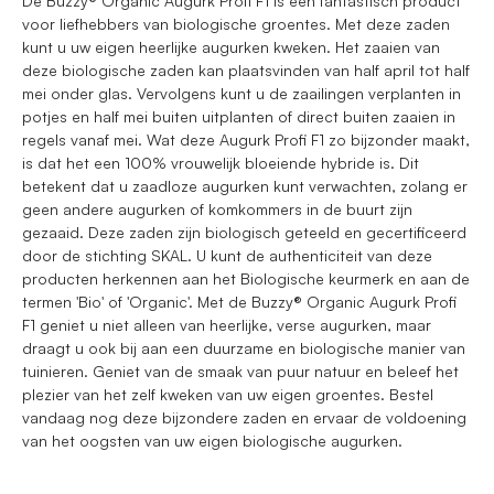
De Buzzy® Organic Augurk Profi F1 is een fantastisch product
voor liefhebbers van biologische groentes. Met deze zaden
kunt u uw eigen heerlijke augurken kweken. Het zaaien van
deze biologische zaden kan plaatsvinden van half april tot half
mei onder glas. Vervolgens kunt u de zaailingen verplanten in
potjes en half mei buiten uitplanten of direct buiten zaaien in
regels vanaf mei. Wat deze Augurk Profi F1 zo bijzonder maakt,
is dat het een 100% vrouwelijk bloeiende hybride is. Dit
betekent dat u zaadloze augurken kunt verwachten, zolang er
geen andere augurken of komkommers in de buurt zijn
gezaaid. Deze zaden zijn biologisch geteeld en gecertificeerd
door de stichting SKAL. U kunt de authenticiteit van deze
producten herkennen aan het Biologische keurmerk en aan de
termen 'Bio' of 'Organic'. Met de Buzzy® Organic Augurk Profi
F1 geniet u niet alleen van heerlijke, verse augurken, maar
draagt u ook bij aan een duurzame en biologische manier van
tuinieren. Geniet van de smaak van puur natuur en beleef het
plezier van het zelf kweken van uw eigen groentes. Bestel
vandaag nog deze bijzondere zaden en ervaar de voldoening
van het oogsten van uw eigen biologische augurken.