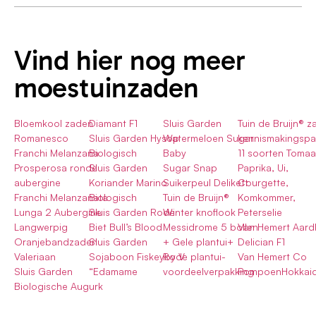
Vind hier nog meer
moestuinzaden
Bloemkool zaden
Diamant F1
Sluis Garden
Tuin de Bruijn® 
Romanesco
Sluis Garden Hysop
Watermeloen Sugar
kennismakingspa
Franchi Melanzana
Biologisch
Baby
11 soorten Tomaa
Prosperosa ronde
Sluis Garden
Sugar Snap
Paprika, Ui,
aubergine
Koriander Marino
Suikerpeul Delikett
Courgette,
Franchi Melanzanata
Biologisch
Tuin de Bruijn®
Komkommer,
Lunga 2 Aubergine
Sluis Garden Rode
Winter knoflook
Peterselie
Langwerpig
Biet Bull’s Blood
Messidrome 5 bollen
Van Hemert Aard
Oranjebandzaden
Sluis Garden
+ Gele plantui+
Delician F1
Valeriaan
Sojaboon Fiskeyby V
Rode plantui-
Van Hemert Co
Sluis Garden
“Edamame
voordeelverpakking
PompoenHokkai
Biologische Augurk