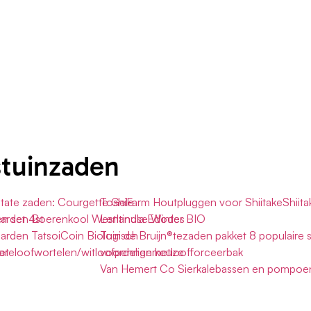
stuinzaden
tate zaden: Courgette Gele
ToshiFarm Houtpluggen voor ShiitakeShiit
n set 4st
Garden Boerenkool Westlandse Winter BIO
Lentinula Edodes
Garden TatsoiCoin Biologisch
Tuin de Bruijn®tezaden pakket 8 populaire 
et
oreloofwortelen/witloofpennenmetloofforceerbak
voordelige keuze
Van Hemert Co Sierkalebassen en pompoe