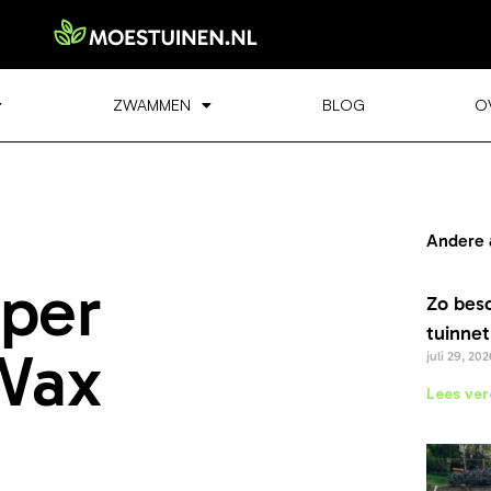
ZWAMMEN
BLOG
O
Andere 
eper
Zo bes
tuinnet
Wax
juli 29, 202
Lees ver