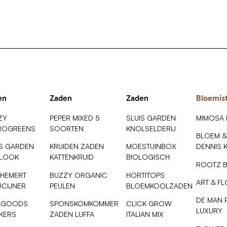
en
Zaden
Zaden
Bloemis
ZY
PEPER MIXED 5
SLUIS GARDEN
MIMOSA
ROGREENS
SOORTEN
KNOLSELDERIJ
BLOEM &
IS GARDEN
KRUIDEN ZADEN
MOESTUINBOX
DENNIS 
SLOOK
KATTENKRUID
BIOLOGISCH
ROOTZ 
 HEMERT
BUZZY ORGANIC
HORTITOPS
ART & F
UCIJNER
PEULEN
BLOEMKOOLZADEN
DE MAN 
AGOODS
SPONSKOMKOMMER
CLICK GROW
LUXURY
NKERS
ZADEN LUFFA
ITALIAN MIX