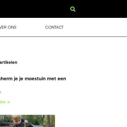
VER ONS
CONTACT
artikelen
cherm je je moestuin met een
6
der »