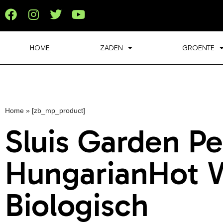
HOME
ZADEN
GROENTE
Home
»
[zb_mp_product]
Sluis Garden P
HungarianHot 
Biologisch