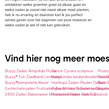
ontdekken welke groenten goed bij elkaar gaan en
welke zaden je vooral niet naast elkaar moet planten,
heb ik nu ervaring en daardoor kan ik jou perfect
advies geven over het beginnen van jouw moestuin en
welke zaden je wel of niet kan gebruiken.
Vind hier nog meer moe
Buzzy Zaden Artisjokde Provence Cynara scolymus
Tai
Protec
Buzzy® Fun Zaadband Lenteuien
Hangtuintjes keukenkruiden kweke
Sluis 
Buzzy®bemesterte Klaver
Hortitops Zaden Peulen Delikett
Sluis 
Exotischetezaden Fruitzaden Assortiment 6 Soorten Ca.
Paper Art Hey Sweetie zadenpakk
Topsc
2400 Zaden Balsempeer Mexicaanse Peper Hon Tsai
Protecta Kruiden zaden: Daslook