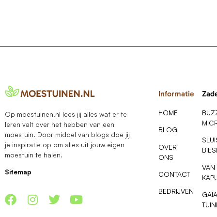
Informatie
Zad
HOME
BUZ
Op moestuinen.nl lees jij alles wat er te
MIC
leren valt over het hebben van een
BLOG
moestuin. Door middel van blogs doe jij
SLU
je inspiratie op om alles uit jouw eigen
OVER
BIE
moestuin te halen.
ONS
VAN
Sitemap
CONTACT
KAP
BEDRIJVEN
GAI
TUI