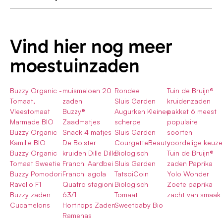
Vind hier nog meer
moestuinzaden
Buzzy Organic -
muismeloen 20
Rondee
Tuin de Bruijn®
Tomaat,
zaden
Sluis Garden
kruidenzaden
Vleestomaat
Buzzy®
Augurken Kleinee
pakket 6 meest
Marmade BIO
Zaadmatjes
scherpe
populaire
Buzzy Organic
Snack 4 matjes
Sluis Garden
soorten
Kamille BIO
De Bolster
CourgetteBeauty
voordelige keuz
Buzzy Organic
kruiden Dille Dille
Biologisch
Tuin de Bruijn®
Tomaat Sweetie
Franchi Aardbei
Sluis Garden
zaden Paprika
Buzzy Pomodori
Franchi agola
TatsoiCoin
Yolo Wonder
Ravello F1
Quatro stagioni
Biologisch
Zoete paprika
Buzzy zaden
63/1
Tomaat
zacht van smaak
Cucamelons
Hortitops Zaden
Sweetbaby Bio
Ramenas