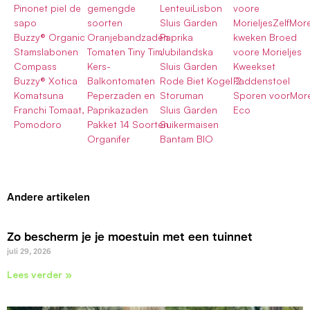
Pinonet piel de
gemengde
LenteuiLisbon
voore
sapo
soorten
Sluis Garden
MorieljesZelfMore
Buzzy® Organic
Oranjebandzaden
Paprika
kweken Broed
Stamslabonen
Tomaten Tiny Tim
Jubilandska
voore Morieljes
Compass
Kers-
Sluis Garden
Kweekset
Buzzy® Xotica
Balkontomaten
Rode Biet Kogel 2
Paddenstoel
Komatsuna
Peperzaden en
Storuman
Sporen voorMore
Franchi Tomaat,
Paprikazaden
Sluis Garden
Eco
Pomodoro
Pakket 14 Soorten
Suikermaisen
Organifer
Bantam BIO
Andere artikelen
Zo bescherm je je moestuin met een tuinnet
juli 29, 2026
Lees verder »