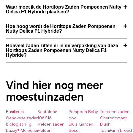
Waar moet ik de Hortitops Zaden Pompoenen Nutty
Delica F1 Hybride plaatsen?
Hoe hoog wordt de Hortitops Zaden Pompoenen
Nutty Delica F1 Hybride?
Hoeveel zaden zitten er in de verpakking van deze
Hortitops Zaden Pompoenen Nutty Delica F1
Hybride?
Vind hier nog meer
moestuinzaden
Basilicum
Scatolone
Pompoen Baby
Tomaten zaden
Genovese zaden
106/116
boo
Cherrytomaat
biologisch1 g
Meloen zaden
Sluis Garden
Blush
Buzzy® Meloenen
Meloen
Bosui,
ToshiFarm Broed