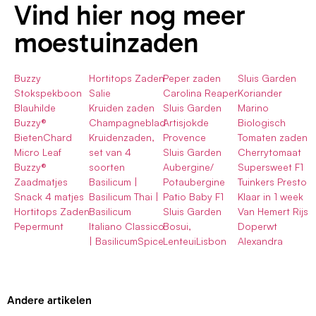
Vind hier nog meer
moestuinzaden
Buzzy
Hortitops Zaden
Peper zaden
Sluis Garden
Stokspekboon
Salie
Carolina Reaper
Koriander
Blauhilde
Kruiden zaden
Sluis Garden
Marino
Buzzy®
Champagneblad
Artisjokde
Biologisch
BietenChard
Kruidenzaden,
Provence
Tomaten zaden
Micro Leaf
set van 4
Sluis Garden
Cherrytomaat
Buzzy®
soorten
Aubergine/
Supersweet F1
Zaadmatjes
Basilicum |
Potaubergine
Tuinkers Presto
Snack 4 matjes
Basilicum Thai |
Patio Baby F1
Klaar in 1 week
Hortitops Zaden
Basilicum
Sluis Garden
Van Hemert Rijs
Pepermunt
Italiano Classico
Bosui,
Doperwt
| BasilicumSpice
LenteuiLisbon
Alexandra
Andere artikelen