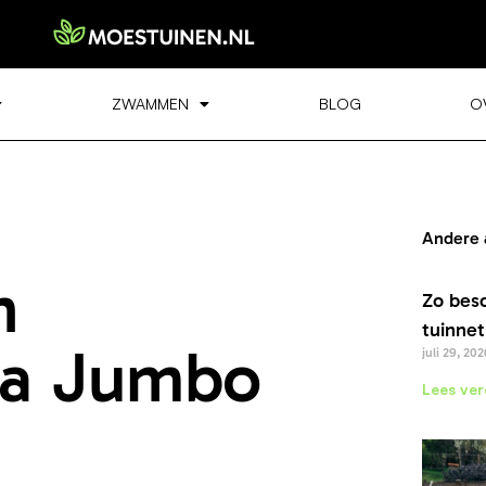
ZWAMMEN
BLOG
O
Andere 
n
Zo bes
tuinnet
a Jumbo
juli 29, 202
Lees ver