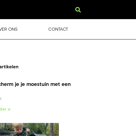
VER ONS
CONTACT
artikelen
cherm je je moestuin met een
6
der »