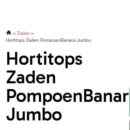
Zaden
Hortitops Zaden PompoenBanana Jumbo
Hortitops
Zaden
PompoenBana
Jumbo