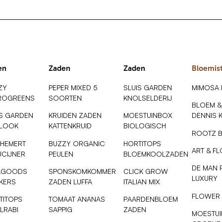
en
Zaden
Zaden
Bloemis
ZY
PEPER MIXED 5
SLUIS GARDEN
MIMOSA
ROGREENS
SOORTEN
KNOLSELDERIJ
BLOEM &
IS GARDEN
KRUIDEN ZADEN
MOESTUINBOX
DENNIS 
SLOOK
KATTENKRUID
BIOLOGISCH
ROOTZ 
 HEMERT
BUZZY ORGANIC
HORTITOPS
ART & F
UCIJNER
PEULEN
BLOEMKOOLZADEN
DE MAN 
AGOODS
SPONSKOMKOMMER
CLICK GROW
LUXURY
NKERS
ZADEN LUFFA
ITALIAN MIX
FLOWER
TITOPS
TOMAAT ANANAS
PAARDENBLOEM
LRABI
SAPPIG
ZADEN
MOESTUI