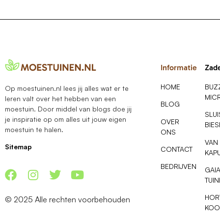
Informatie
Zad
HOME
BUZ
Op moestuinen.nl lees jij alles wat er te
MIC
leren valt over het hebben van een
BLOG
moestuin. Door middel van blogs doe jij
SLU
je inspiratie op om alles uit jouw eigen
OVER
BIE
moestuin te halen.
ONS
VAN
Sitemap
CONTACT
KAP
BEDRIJVEN
GAI
TUI
HOR
© 2025 Alle rechten voorbehouden
KOO