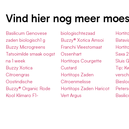
Vind hier nog meer moe
Basilicum Genovese
biologischtezaad
Hortit
zaden biologisch1 g
Buzzy® Xotica Amsoi
Batavi
Buzzy Microgreens
Franchi Vleestomaat
Hortit
Tatsoimilde smaak oogst
Ossenhart
Saxa 2
na 1 week
Hortitops Courgette
Sluis 
Buzzy Xotica
Custard
Tip: K
Citroengras
Hortitops Zaden
versch
Oostindische
Citroenmelisse
Biesloo
Buzzy® Organic Rode
Hortitops Zaden Haricot
Peters
Kool Klimaro F1-
Vert Argus
Basili