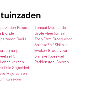
stuinzaden
ops Zaden Kropsla
Tomaat Marmande
a Blonde
Grote vleestomaat
ops zaden Radijs
ToshiFarm Broed voor
ShiitakeZelf Shiitake
Gardenmarijn
kweken Broed voor
weekset 6
Shiitake Kweekset
illende kruiden
Paddenstoel Sporen
k Dille Snijselderij
elie Majoraan en
cum Kweekkas