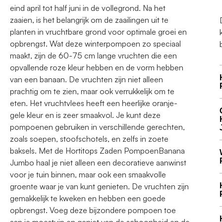
eind april tot half juni in de vollegrond. Na het
zaaien, is het belangrijk om de zaailingen uit te
planten in vruchtbare grond voor optimale groei en
opbrengst. Wat deze winterpompoen zo speciaal
maakt, zijn de 60-75 cm lange vruchten die een
opvallende roze kleur hebben en de vorm hebben
van een banaan. De vruchten zijn niet alleen
prachtig om te zien, maar ook verrukkelijk om te
eten. Het vruchtvlees heeft een heerlijke oranje-
gele kleur en is zeer smaakvol. Je kunt deze
pompoenen gebruiken in verschillende gerechten,
zoals soepen, stoofschotels, en zelfs in zoete
baksels. Met de Hortitops Zaden PompoenBanana
Jumbo haal je niet alleen een decoratieve aanwinst
voor je tuin binnen, maar ook een smaakvolle
groente waar je van kunt genieten. De vruchten zijn
gemakkelijk te kweken en hebben een goede
opbrengst. Voeg deze bijzondere pompoen toe
aan je moestuin en geniet van de schoonheid en de