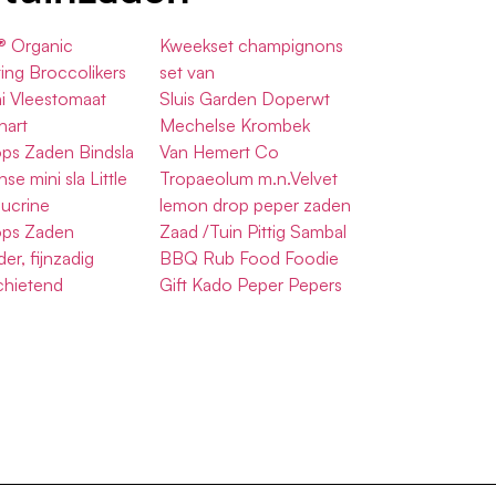
® Organic
Kweekset champignons
ing Broccolikers
set van
i Vleestomaat
Sluis Garden Doperwt
hart
Mechelse Krombek
ops Zaden Bindsla
Van Hemert Co
se mini sla Little
Tropaeolum m.n.Velvet
ucrine
lemon drop peper zaden
ops Zaden
Zaad /Tuin Pittig Sambal
er, fijnzadig
BBQ Rub Food Foodie
chietend
Gift Kado Peper Pepers