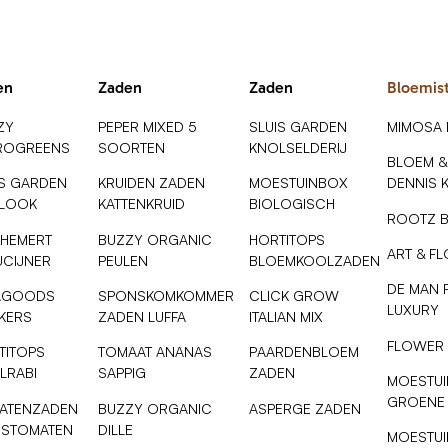
en
Zaden
Zaden
Bloemis
ZY
PEPER MIXED 5
SLUIS GARDEN
MIMOSA
ROGREENS
SOORTEN
KNOLSELDERIJ
BLOEM &
IS GARDEN
KRUIDEN ZADEN
MOESTUINBOX
DENNIS 
SLOOK
KATTENKRUID
BIOLOGISCH
ROOTZ 
 HEMERT
BUZZY ORGANIC
HORTITOPS
ART & F
UCIJNER
PEULEN
BLOEMKOOLZADEN
DE MAN 
AGOODS
SPONSKOMKOMMER
CLICK GROW
LUXURY
NKERS
ZADEN LUFFA
ITALIAN MIX
FLOWER
TITOPS
TOMAAT ANANAS
PAARDENBLOEM
LRABI
SAPPIG
ZADEN
MOESTUI
GROENE
ATENZADEN
BUZZY ORGANIC
ASPERGE ZADEN
ESTOMATEN
DILLE
MOESTUI