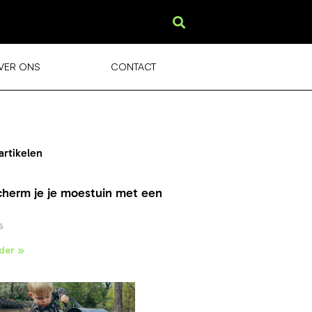
VER ONS
CONTACT
artikelen
cherm je je moestuin met een
6
der »