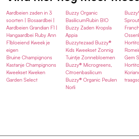
Aardbeien zaden in 3
Buzzy Organic
Buzzy
soorten | Bosaardbei |
BasilicumRubin BIO
Sprout
Aardbeien Grandian F1 |
Buzzy Zaden Kropsla
Franch
Hangaardbei Ruby Ann
Appia
Ossen
F1bloeiend Kweek je
Buzzytezaad Buzzy®
Hortit
eigen
Kids Kweekset Zonnig
Romein
Bruine Champignons
Tuintje Zonnebloemen
Gem S
Kastanje Champignons
Buzzy® Microgreens,
Hortit
Kweekset Kweken
Citroenbasilicum
Koriand
Garden Select
Buzzy® Organic Peulen
traags
Norli