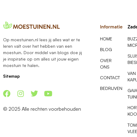
Informatie
Zad
HOME
BUZ
Op moestuinen.nl lees jij alles wat er te
MIC
leren valt over het hebben van een
BLOG
moestuin. Door middel van blogs doe jij
SLU
je inspiratie op om alles uit jouw eigen
OVER
BIE
moestuin te halen.
ONS
VAN
Sitemap
CONTACT
KAP
BEDRIJVEN
GAI
TUI
HOR
© 2025 Alle rechten voorbehouden
KOO
TOM
VLE