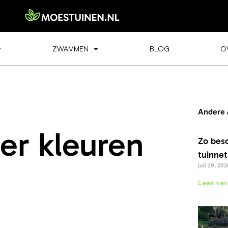
ZWAMMEN
BLOG
O
Andere 
er kleuren
Zo bes
tuinnet
juli 29, 202
Lees ver