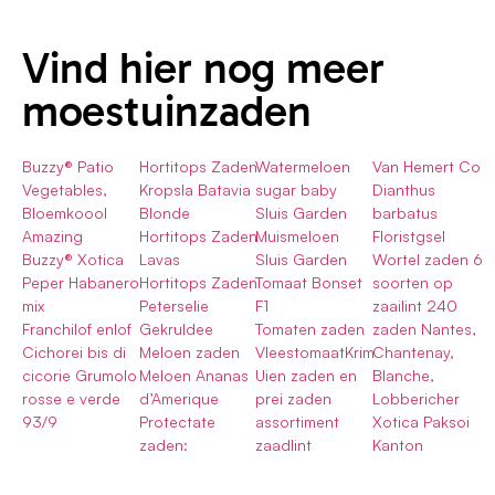
Vind hier nog meer
moestuinzaden
Buzzy® Patio
Hortitops Zaden
Watermeloen
Van Hemert Co
Vegetables,
Kropsla Batavia
sugar baby
Dianthus
Bloemkoool
Blonde
Sluis Garden
barbatus
Amazing
Hortitops Zaden
Muismeloen
Floristgsel
Buzzy® Xotica
Lavas
Sluis Garden
Wortel zaden 6
Peper Habanero
Hortitops Zaden
Tomaat Bonset
soorten op
mix
Peterselie
F1
zaailint 240
Franchilof enlof
Gekruldee
Tomaten zaden
zaden Nantes,
Cichorei bis di
Meloen zaden
VleestomaatKrim
Chantenay,
cicorie Grumolo
Meloen Ananas
Uien zaden en
Blanche,
rosse e verde
d’Amerique
prei zaden
Lobbericher
93/9
Protectate
assortiment
Xotica Paksoi
zaden:
zaadlint
Kanton