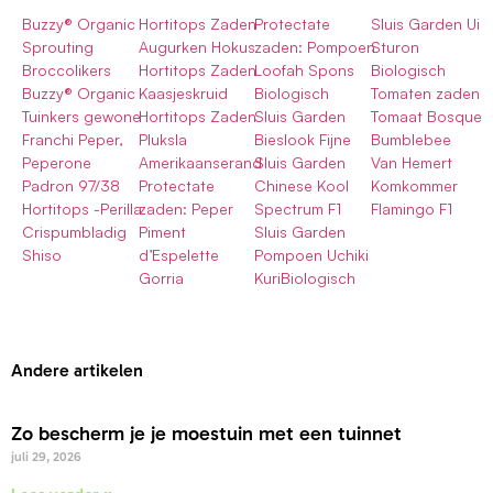
Buzzy® Organic
Hortitops Zaden
Protectate
Sluis Garden Ui
Sprouting
Augurken Hokus
zaden: Pompoen
Sturon
Broccolikers
Hortitops Zaden
Loofah Spons
Biologisch
Buzzy® Organic
Kaasjeskruid
Biologisch
Tomaten zaden
Tuinkers gewone
Hortitops Zaden
Sluis Garden
Tomaat Bosque
Franchi Peper,
Pluksla
Bieslook Fijne
Bumblebee
Peperone
Amerikaanserand
Sluis Garden
Van Hemert
Padron 97/38
Protectate
Chinese Kool
Komkommer
Hortitops -Perilla
zaden: Peper
Spectrum F1
Flamingo F1
Crispumbladig
Piment
Sluis Garden
Shiso
d’Espelette
Pompoen Uchiki
Gorria
KuriBiologisch
Andere artikelen
Zo bescherm je je moestuin met een tuinnet
juli 29, 2026