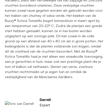
Aardkers, biedt een verrukkelijke mix van sappige en zoetzure
vruchten boordevol vitamines. Deze veelzijdige vruchten
kunnen zowel rauw gegeten worden als gebruikt worden voor
het maken van chutney of salsa verde. Het kweken van de
Buzzy® Xotica Tomatillo begint binnenshuis in maart-april bij
een temperatuur van 20-22º C. Zodra de plantjes een goede
start hebben gemaakt, kunnen ze in mei buiten worden
uitgeplant op een zonnige plek. Dit kan zowel in de volle
grond op een afstand van 40 x 40 cm als in grote potten. Het
belangrijkste is dat de planten voldoende zon krijgen, omdat
dit de zoetheid van de vruchten bevordert. Met de Buzzy®
Xotica Tomatillo haal je niet alleen een smaakvolle toevoeging
aan je gerechten in huis, maar ook een prachtige plant die je
tuin of balkon zal verfraaien. Geniet van verse, zoetzure
vruchten rechtstreeks uit je eigen tuin en ontdek de
veelzijdigheid van de Mexicaanse Aardkers.
Darrell
Expert