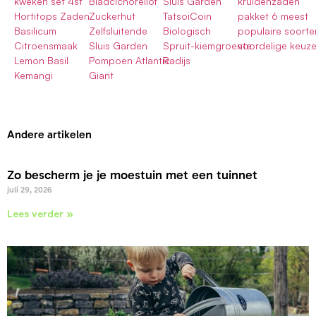
kweken set 4st
Bladcichoreilof
Sluis Garden
kruidenzaden
Hortitops Zaden
Zuckerhut
TatsoiCoin
pakket 6 meest
Basilicum
Zelfsluitende
Biologisch
populaire soorte
Citroensmaak
Sluis Garden
Spruit-kiemgroente
voordelige keuz
Lemon Basil
Pompoen Atlantic
Radijs
Kemangi
Giant
Andere artikelen
Zo bescherm je je moestuin met een tuinnet
juli 29, 2026
Lees verder »