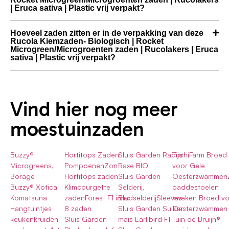
| Eruca sativa | Plastic vrij verpakt?
Hoeveel zaden zitten er in de verpakking van deze
Rucola Kiemzaden- Biologisch | Rocket
Microgreen/Microgroenten zaden | Rucolakers | Eruca
sativa | Plastic vrij verpakt?
Vind hier nog meer
moestuinzaden
Buzzy®
Hortitops Zaden
Sluis Garden Radijs
ToshiFarm Broed
Microgreens,
PompoenenZon
Raxe BIO
voor Gele
Borage
Hortitops zaden
Sluis Garden
OesterzwammenZ
Buzzy® Xotica
Klimcourgette
Selderij,
paddestoelen
Komatsuna
zadenForest F1 inh.:
BladselderijSleeves
kweken Broed vo
Hangtuintjes
8 zaden
Sluis Garden Suiker
Oesterzwammen
keukenkruiden
Sluis Garden
mais Earlibird F1
Tuin de Bruijn®