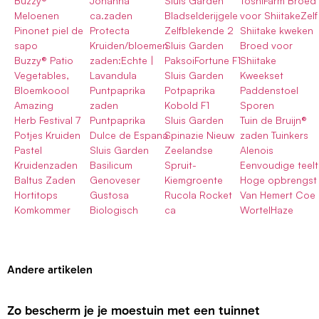
Buzzy®
Johanna
Sluis Garden
ToshiFarm Broed
Meloenen
ca.zaden
Bladselderijgele
voor ShiitakeZelf
Pinonet piel de
Protecta
Zelfblekende 2
Shiitake kweken
sapo
Kruiden/bloemen
Sluis Garden
Broed voor
Buzzy® Patio
zaden:Echte |
PaksoiFortune F1
Shiitake
Vegetables,
Lavandula
Sluis Garden
Kweekset
Bloemkoool
Puntpaprika
Potpaprika
Paddenstoel
Amazing
zaden
Kobold F1
Sporen
Herb Festival 7
Puntpaprika
Sluis Garden
Tuin de Bruijn®
Potjes Kruiden
Dulce de Espana
Spinazie Nieuw
zaden Tuinkers
Pastel
Sluis Garden
Zeelandse
Alenois
Kruidenzaden
Basilicum
Spruit-
Eenvoudige teelt
Baltus Zaden
Genoveser
Kiemgroente
Hoge opbrengst
Hortitops
Gustosa
Rucola Rocket
Van Hemert Coe
Komkommer
Biologisch
ca
WortelHaze
Andere artikelen
Zo bescherm je je moestuin met een tuinnet