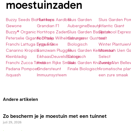
moestuinzaden
Buzzy Seeds Bio Tuinkers
Hortitops Aardbei
Sluis Garden
Sluis Garden P
Gewone
Grandian F1
AubergineBeauty
Atlantic Giant
Buzzy® Organic
Hortitops Zaden
Sluis Garden Basilicum
Spitskool Expres
Peterselie Gigante D’Italia
Koolraap Wilhelmsburger
Genoveser Gustosa
teelt
Franchi Lattuga Lingua Di
Type Friese
Biologisch
Winter Plantuien
Canarino Kropsla
Samzwam Pluggen
Sluis Garden Kerstomaat
Moestuin Uien G
Kleinbladig
EikhaasDeuvelsBiologisch
Cerise
Select
Franchi Zucca Tonda
Kweken Rijke Smaak
Sluis Garden Knolvenkel
Zuring Van Bellevi
Padana Pompoen
Ondersteunt
Finale Biologisch
Aromatische plan
/squash
Immuunsysteem
een zure smaak
Andere artikelen
Zo bescherm je je moestuin met een tuinnet
juli 29, 2026