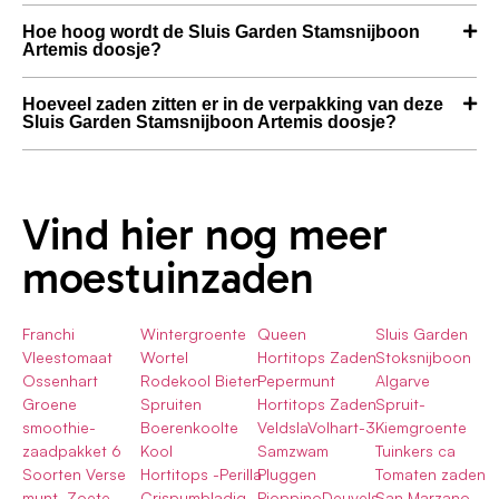
Hoe hoog wordt de Sluis Garden Stamsnijboon
Artemis doosje?
Hoeveel zaden zitten er in de verpakking van deze
Sluis Garden Stamsnijboon Artemis doosje?
Vind hier nog meer
moestuinzaden
Franchi
Wintergroente
Queen
Sluis Garden
Vleestomaat
Wortel
Hortitops Zaden
Stoksnijboon
Ossenhart
Rodekool Bieten
Pepermunt
Algarve
Groene
Spruiten
Hortitops Zaden
Spruit-
smoothie-
Boerenkoolte
VeldslaVolhart-3
Kiemgroente
zaadpakket 6
Kool
Samzwam
Tuinkers ca
Soorten Verse
Hortitops -Perilla
Pluggen
Tomaten zaden
munt, Zoete
Crispumbladig
PioppinoDeuvels
San Marzano