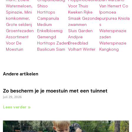
Watermeloen,
Shiso
Voor Thuis
Van Hemert Co
Spinazie, Mini
Hortitops
Kweken Rijke
Ipomoea
komkommer,
Campanula
Smaak Gezonde
purpurea Kniola
Grote selderij
Medium
zwammen
s
Groentezaden
Enkelbloemig
Sluis Garden
Waterspinazie
Assortiment
Gemengd
Andijvie
zaden
Voor De
Hortitops Zaden
Breedblad
Waterspinazie
Moestuin
Basilicum Siam
Volhart Winter
Kangkong
Andere artikelen
Zo bescherm je je moestuin met een tuinnet
juli 29, 2026
Lees verder »