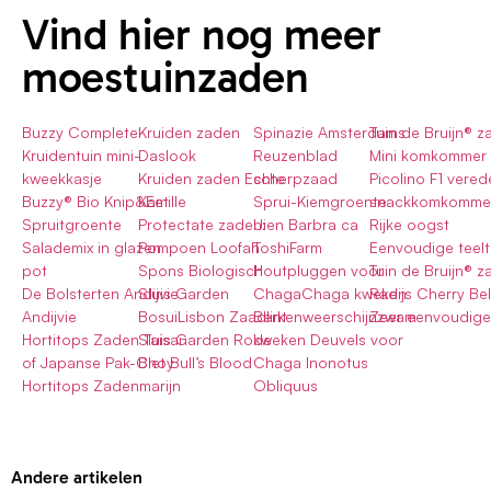
Vind hier nog meer
moestuinzaden
Buzzy Complete
Kruiden zaden
Spinazie Amsterdams
Tuin de Bruijn® 
Kruidentuin mini-
Daslook
Reuzenblad
Mini komkommer
kweekkasje
Kruiden zaden Echte
scherpzaad
Picolino F1 vered
Buzzy® Bio Knip&Eet
Kamille
Sprui-Kiemgroente
snackkomkomme
Spruitgroente
Protectate zaden:
Uien Barbra ca
Rijke oogst
Salademix in glazen
Pompoen Loofah
ToshiFarm
Eenvoudige teelt
pot
Spons Biologisch
Houtpluggen voor
Tuin de Bruijn® 
De Bolsterten Andijvie
Sluis Garden
ChagaChaga kweken
Radijs Cherry Bel
Andijvie
BosuiLisbon Zaadlint
Berkenweerschijnzwam
Zeer eenvoudige 
Hortitops Zaden Taisai
Sluis Garden Rode
kweken Deuvels voor
of Japanse Pak-Choy
Biet Bull’s Blood
Chaga Inonotus
Hortitops Zadenmarijn
Obliquus
Andere artikelen