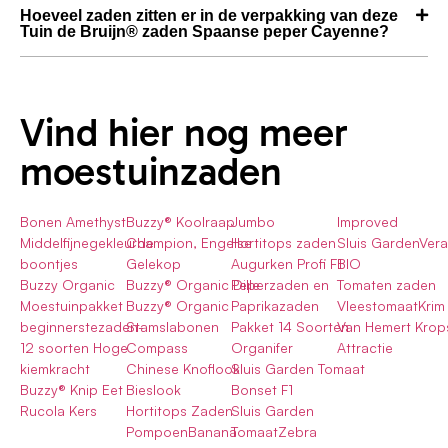
Hoeveel zaden zitten er in de verpakking van deze
Tuin de Bruijn® zaden Spaanse peper Cayenne?
Vind hier nog meer
moestuinzaden
Bonen Amethyst
Buzzy® Koolraap
Jumbo
Improved
Middelfijnegekleurde
Champion, Engelse
Hortitops zaden
Sluis GardenVera
boontjes
Gelekop
Augurken Profi F1
BIO
Buzzy Organic
Buzzy® Organic Dille
Peperzaden en
Tomaten zaden
Moestuinpakket
Buzzy® Organic
Paprikazaden
VleestomaatKrim
beginnerstezaden-
Stamslabonen
Pakket 14 Soorten
Van Hemert Krop
12 soorten Hoge
Compass
Organifer
Attractie
kiemkracht
Chinese Knoflook
Sluis Garden Tomaat
Buzzy® Knip Eet
Bieslook
Bonset F1
Rucola Kers
Hortitops Zaden
Sluis Garden
PompoenBanana
TomaatZebra