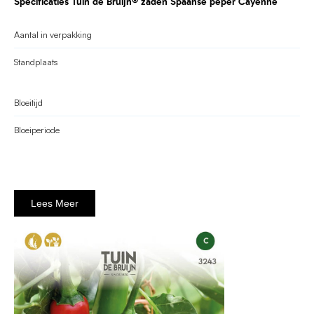
Specificaties Tuin de Bruijn® zaden Spaanse peper Cayenne
Aantal in verpakking
Standplaats
Bloeitijd
Bloeiperiode
Lees Meer