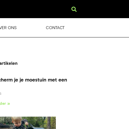
VER ONS
CONTACT
artikelen
cherm je je moestuin met een
6
der »