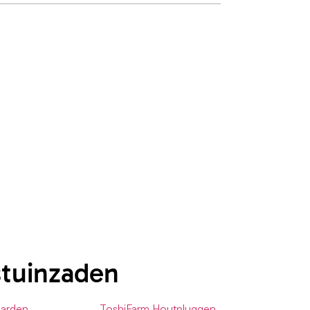
stuinzaden
Garden
ToshiFarm Houtpluggen