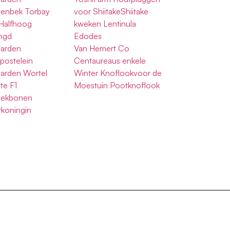
enbek Torbay
voor ShiitakeShiitake
 Halfhoog
kweken Lentinula
ngd
Edodes
Garden
Van Hemert Co
postelein
Centaureaus enkele
Garden Wortel
Winter Knoflookvoor de
te F1
Moestuin Pootknoflook
pekbonen
koningin