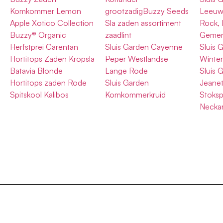
Komkommer Lemon
grootzadigBuzzy Seeds
Leeuw
Apple Xotico Collection
Sla zaden assortiment
Rock,
Buzzy® Organic
zaadlint
Geme
Herfstprei Carentan
Sluis Garden Cayenne
Sluis 
Hortitops Zaden Kropsla
Peper Westlandse
Winter
Batavia Blonde
Lange Rode
Sluis 
Hortitops zaden Rode
Sluis Garden
Jeanet
Spitskool Kalibos
Komkommerkruid
Stoks
Neckar