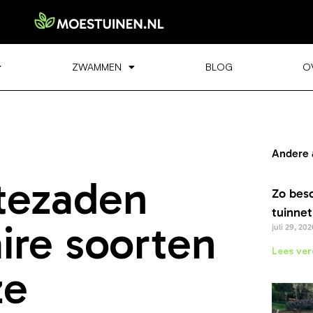
ZWAMMEN
BLOG
O
Andere 
®tezaden
Zo bes
tuinnet
ire soorten
juli 29, 202
Lees ver
ze