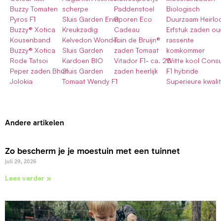
Buzzy Tomaten
scherpe
Paddenstoel
Biologisch
Pyros F1
Sluis Garden Erwt
Sporen Eco
Duurzaam Heirlo
Buzzy® Xotica
Kreukzadig
Cadeau
Erfstuk zaden o
Kousenband
Kelvedon Wonder
Tuin de Bruijn®
rassente
Buzzy® Xotica
Sluis Garden
zaden Tomaat
komkommer
Rode Tatsoi
Kardoen BIO
Vitador F1- ca. 25
Witte kool Consu
Peper zaden Bhut
Sluis Garden
zaden heerlijk
F1 hybride
Jolokia
Tomaat Wendy F1
Superieure kwalit
Andere artikelen
Zo bescherm je je moestuin met een tuinnet
juli 29, 2026
Lees verder »