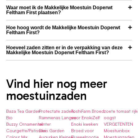
Waar moet ik de Makkelijke Moestuin Doperwt
Feltham First plaatsen?
Hoe hoog wordt de Makkelijke Moestuin Doperwt
Feltham First?
Hoeveel zaden zitten er in de verpakking van deze
Makkelijke Moestuin Doperwt Feltham First?
Vind hier nog meer
moestuinzaden
Baza Tea Garden
Protectate zaden:
ToshiFarm Broed
zoete tomaat rijk
Bio
Rammenas Langee
voor EnokiZelf
oogst
Buzzy Ornamental
winter
Enoki kweken
VERGETENTEN
Courgette/Patisson
Sluis Garden
Broed voor
Moestuinbox
Colour Mix
Augurken Kleinee
Fluweelpootje
Moestuinzaden