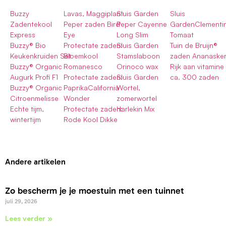
Buzzy
Lavas, Maggiplant
Sluis Garden
Sluis
Zadentekool
Peper zaden Bird
Peper Cayenne
GardenClementi
Express
Eye
Long Slim
Tomaat
Buzzy® Bio
Protectate zaden:
Sluis Garden
Tuin de Bruijn®
Keukenkruiden Set
Bloemkool
Stamslaboon
zaden Ananaske
Buzzy® Organic
Romanesco
Orinoco wax
Rijk aan vitamine
Augurk Profi F1
Protectate zaden:
Sluis Garden
ca. 300 zaden
Buzzy® Organic
PaprikaCalifornia
Wortel,
Citroenmelisse
Wonder
zomerwortel
Echte tijm,
Protectate zaden:
Harlekin Mix
wintertijm
Rode Kool Dikke
Andere artikelen
Zo bescherm je je moestuin met een tuinnet
juli 29, 2026
Lees verder »