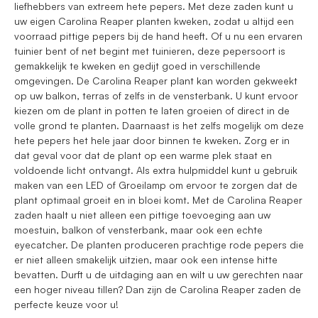
liefhebbers van extreem hete pepers. Met deze zaden kunt u
uw eigen Carolina Reaper planten kweken, zodat u altijd een
voorraad pittige pepers bij de hand heeft. Of u nu een ervaren
tuinier bent of net begint met tuinieren, deze pepersoort is
gemakkelijk te kweken en gedijt goed in verschillende
omgevingen. De Carolina Reaper plant kan worden gekweekt
op uw balkon, terras of zelfs in de vensterbank. U kunt ervoor
kiezen om de plant in potten te laten groeien of direct in de
volle grond te planten. Daarnaast is het zelfs mogelijk om deze
hete pepers het hele jaar door binnen te kweken. Zorg er in
dat geval voor dat de plant op een warme plek staat en
voldoende licht ontvangt. Als extra hulpmiddel kunt u gebruik
maken van een LED of Groeilamp om ervoor te zorgen dat de
plant optimaal groeit en in bloei komt. Met de Carolina Reaper
zaden haalt u niet alleen een pittige toevoeging aan uw
moestuin, balkon of vensterbank, maar ook een echte
eyecatcher. De planten produceren prachtige rode pepers die
er niet alleen smakelijk uitzien, maar ook een intense hitte
bevatten. Durft u de uitdaging aan en wilt u uw gerechten naar
een hoger niveau tillen? Dan zijn de Carolina Reaper zaden de
perfecte keuze voor u!