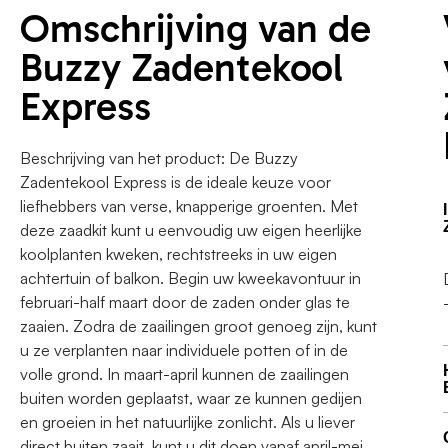
Omschrijving van de
Buzzy Zadentekool
Express
Beschrijving van het product: De Buzzy
Zadentekool Express is de ideale keuze voor
liefhebbers van verse, knapperige groenten. Met
deze zaadkit kunt u eenvoudig uw eigen heerlijke
koolplanten kweken, rechtstreeks in uw eigen
achtertuin of balkon. Begin uw kweekavontuur in
februari-half maart door de zaden onder glas te
zaaien. Zodra de zaailingen groot genoeg zijn, kunt
u ze verplanten naar individuele potten of in de
volle grond. In maart-april kunnen de zaailingen
buiten worden geplaatst, waar ze kunnen gedijen
en groeien in het natuurlijke zonlicht. Als u liever
direct buiten zaait, kunt u dit doen vanaf april-mei.