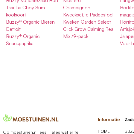
Buzzy Xoticatezaad Hon
Mosterd
Langw
Tsai Tai Choy Sum
Champignon
Hortit
koolsoort
Kweekset,te Paddestoel
maggip
Buzzy® Organic Bieten
Kweken Garden Select
Hortit
Detroit
Click Grow Calming Tea
Artisj
Buzzy® Organic
Mix /9-pack
Jalape
Snackpaprika
Voor h
Informatie
Zad
HOME
BUZ
Op moestuinen.nl lees jij alles wat er te