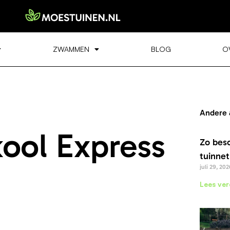
ZWAMMEN
BLOG
O
Andere 
ool Express
Zo bes
tuinnet
juli 29, 202
Lees ver