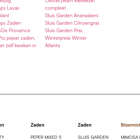
erpig
Oesterzwam Kweekset
ops Lavas
compleet
lant
Sluis Garden Ananaskers
ops Zaden
Sluis Garden Citroengras
okDe Provence
Sluis Garden Prei,
ño peper zaden.
Winterpreie Winter
et zelf kweken in
Atlanta
en
Zaden
Zaden
Bloemis
ZY
PEPER MIXED 5
SLUIS GARDEN
MIMOSA