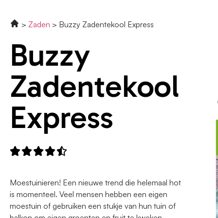
Zaden
Buzzy Zadentekool Express
Buzzy
Zadentekool
Express





Moestuinieren! Een nieuwe trend die helemaal hot
is momenteel. Veel mensen hebben een eigen
moestuin of gebruiken een stukje van hun tuin of
balkon om eigen groenten en fruit te kweken.