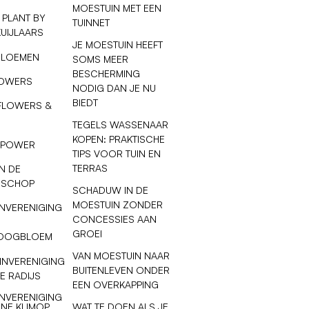
MOESTUIN MET EEN
 PLANT BY
TUINNET
KUIJLAARS
JE MOESTUIN HEEFT
BLOEMEN
SOMS MEER
BESCHERMING
LOWERS
NODIG DAN JE NU
BIEDT
FLOWERS &
TEGELS WASSENAAR
KOPEN: PRAKTISCHE
 POWER
TIPS VOOR TUIN EN
TERRAS
N DE
 SCHOP
SCHADUW IN DE
MOESTUIN ZONDER
NVERENIGING
CONCESSIES AAN
GROEI
OOGBLOEM
VAN MOESTUIN NAAR
INVERENIGING
BUITENLEVEN ONDER
E RADIJS
EEN OVERKAPPING
NVERENIGING
WAT TE DOEN ALS JE
NE KLIMOP