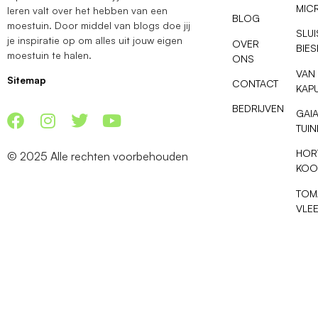
MIC
leren valt over het hebben van een
BLOG
moestuin. Door middel van blogs doe jij
SLU
je inspiratie op om alles uit jouw eigen
OVER
BIE
moestuin te halen.
ONS
VAN
Sitemap
CONTACT
KAP
BEDRIJVEN
GAI
TUI
HOR
© 2025 Alle rechten voorbehouden
KOO
TOM
VLE