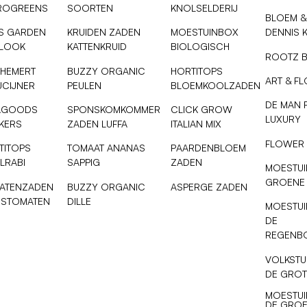
ROGREENS
SOORTEN
KNOLSELDERIJ
BLOEM &
IS GARDEN
KRUIDEN ZADEN
MOESTUINBOX
DENNIS 
SLOOK
KATTENKRUID
BIOLOGISCH
ROOTZ 
 HEMERT
BUZZY ORGANIC
HORTITOPS
ART & F
UCIJNER
PEULEN
BLOEMKOOLZADEN
DE MAN 
AGOODS
SPONSKOMKOMMER
CLICK GROW
LUXURY
NKERS
ZADEN LUFFA
ITALIAN MIX
FLOWER
TITOPS
TOMAAT ANANAS
PAARDENBLOEM
LRABI
SAPPIG
ZADEN
MOESTUI
GROENE
ATENZADEN
BUZZY ORGANIC
ASPERGE ZADEN
ESTOMATEN
DILLE
MOESTUI
DE
REGENB
VOLKSTU
DE GROT
MOESTUI
DE GROE