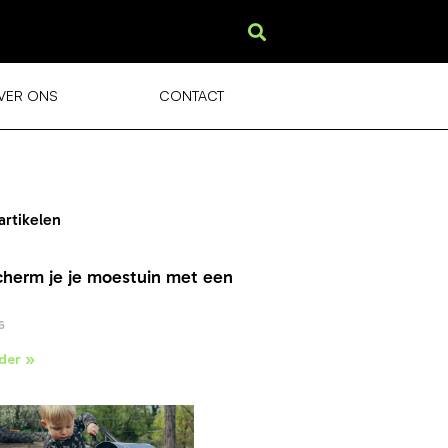
VER ONS
CONTACT
artikelen
cherm je je moestuin met een
6
der »