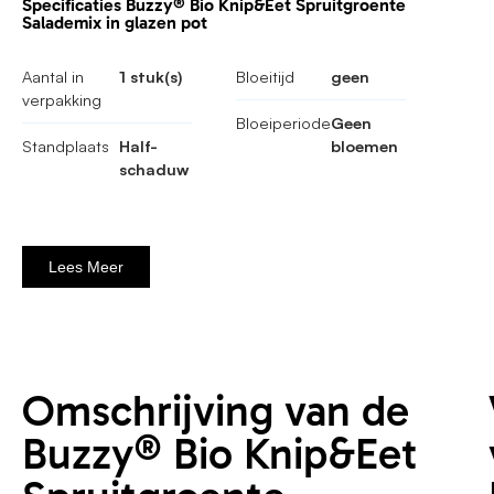
Specificaties Buzzy® Bio Knip&Eet Spruitgroente
Salademix in glazen pot
Aantal in
1 stuk(s)
Bloeitijd
geen
verpakking
Bloeiperiode
Geen
Standplaats
Half-
bloemen
schaduw
Lees Meer
Omschrijving van de
Buzzy® Bio Knip&Eet