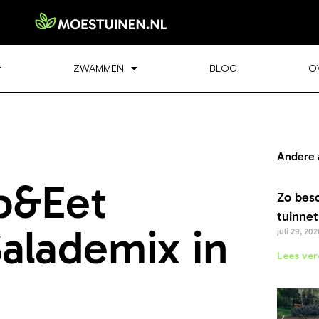
ZWAMMEN
BLOG
O
Andere 
p&Eet
Zo bes
tuinnet
alademix in
juli 29, 202
Lees ver