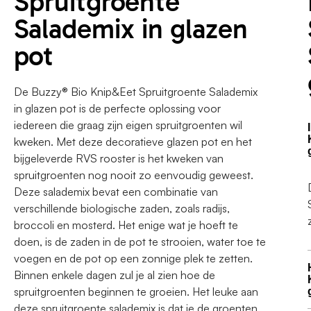
Spruitgroente
Salademix in glazen
pot
De Buzzy® Bio Knip&Eet Spruitgroente Salademix
in glazen pot is de perfecte oplossing voor
iedereen die graag zijn eigen spruitgroenten wil
kweken. Met deze decoratieve glazen pot en het
bijgeleverde RVS rooster is het kweken van
spruitgroenten nog nooit zo eenvoudig geweest.
Deze salademix bevat een combinatie van
verschillende biologische zaden, zoals radijs,
broccoli en mosterd. Het enige wat je hoeft te
doen, is de zaden in de pot te strooien, water toe te
voegen en de pot op een zonnige plek te zetten.
Binnen enkele dagen zul je al zien hoe de
spruitgroenten beginnen te groeien. Het leuke aan
deze spruitgroente salademix is dat je de groenten