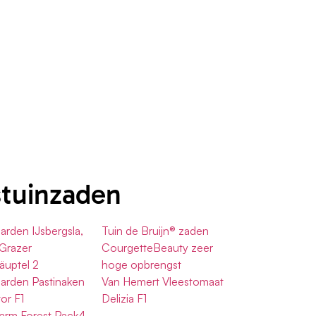
stuinzaden
Garden IJsbergsla,
Tuin de Bruijn® zaden
 Grazer
CourgetteBeauty zeer
äuptel 2
hoge opbrengst
Garden Pastinaken
Van Hemert Vleestomaat
tor F1
Delizia F1
arm Forest Pack4