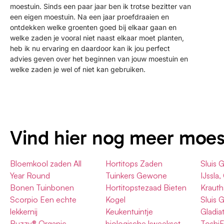
moestuin. Sinds een paar jaar ben ik trotse bezitter van
een eigen moestuin. Na een jaar proefdraaien en
ontdekken welke groenten goed bij elkaar gaan en
welke zaden je vooral niet naast elkaar moet planten,
heb ik nu ervaring en daardoor kan ik jou perfect
advies geven over het beginnen van jouw moestuin en
welke zaden je wel of niet kan gebruiken.
Vind hier nog meer moe
Bloemkool zaden All
Hortitops Zaden
Sluis 
Year Round
Tuinkers Gewone
IJssla,
Bonen Tuinbonen
Hortitopstezaad Bieten
Krauth
Scorpio Een echte
Kogel
Sluis 
lekkernij
Keukentuintje
Gladia
Buzzy® Organic
biologische kweekset
ToshiF