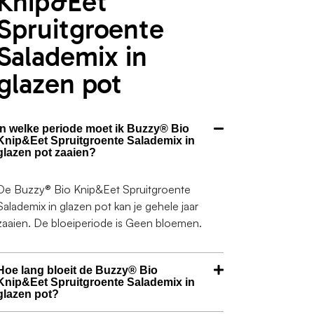
Knip&Eet
Spruitgroente
Salademix in
glazen pot
In welke periode moet ik Buzzy® Bio
Knip&Eet Spruitgroente Salademix in
glazen pot zaaien?
De Buzzy® Bio Knip&Eet Spruitgroente
Salademix in glazen pot kan je gehele jaar
zaaien. De bloeiperiode is Geen bloemen.
Hoe lang bloeit de Buzzy® Bio
Knip&Eet Spruitgroente Salademix in
glazen pot?