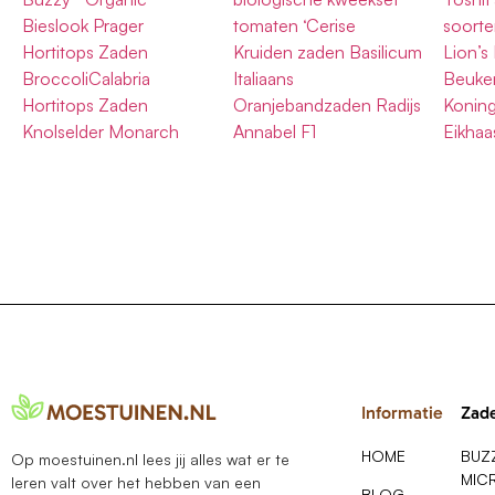
Bieslook Prager
tomaten ‘Cerise
soorte
Hortitops Zaden
Kruiden zaden Basilicum
Lion’s
BroccoliCalabria
Italiaans
Beuke
Hortitops Zaden
Oranjebandzaden Radijs
Konin
Knolselder Monarch
Annabel F1
Eikhaa
Informatie
Zad
HOME
BUZ
Op moestuinen.nl lees jij alles wat er te
MIC
leren valt over het hebben van een
BLOG