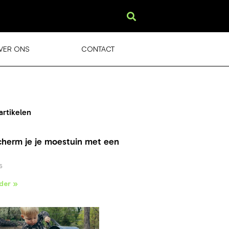
VER ONS
CONTACT
artikelen
cherm je je moestuin met een
6
der »