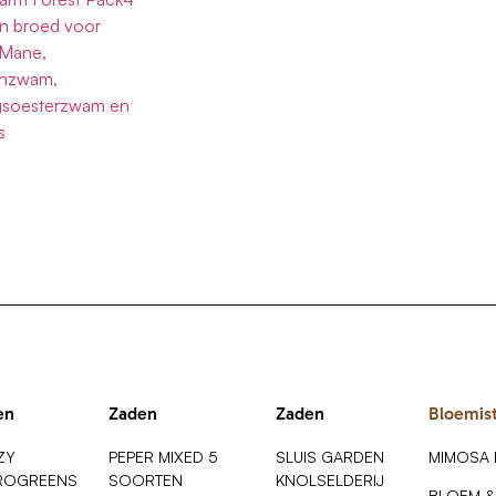
n broed voor
 Mane,
nzwam,
gsoesterzwam en
s
en
Zaden
Zaden
Bloemis
ZY
PEPER MIXED 5
SLUIS GARDEN
MIMOSA
ROGREENS
SOORTEN
KNOLSELDERIJ
BLOEM &