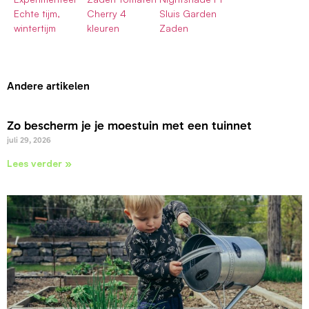
Echte tijm,
Cherry 4
Sluis Garden
wintertijm
kleuren
Zaden
Andere artikelen
Zo bescherm je je moestuin met een tuinnet
juli 29, 2026
Lees verder »