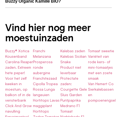
Buzzy Organic Kamille BIO?
Vind hier nog meer
moestuinzaden
Buzzy® Xotica
Franchi
Kalebas zaden
Tomaat sweetie
Kousenband
Melanzana
Kalebas Sicilian
Variëteit van
Carolina Reaper
Prosperosa
Snake
rode kers- of
zaden. Extreem
ronde
Product niet
mini-tomaatjes
hete peper!
aubergine
leverbaar
met een zoete
Voor het zelf
Franchitezaad
Protectate
smaak
kweken in
Cipolla Tropea
zaden:
Van Hemert Co
moestuin, op
Rossa Lunga
Courgette Gele
Sierkalebassen
balkon of in de
langeuien
Sluis Garden
en
vensterbank
Hortitops Lavas
Puntpaprika
pompoenengsel
Click And Grow
maggiplant
Medrano F1
navulling
Hortitops
Tomaat
Experimenteel
Zaden Tomaten
Nightshade F1