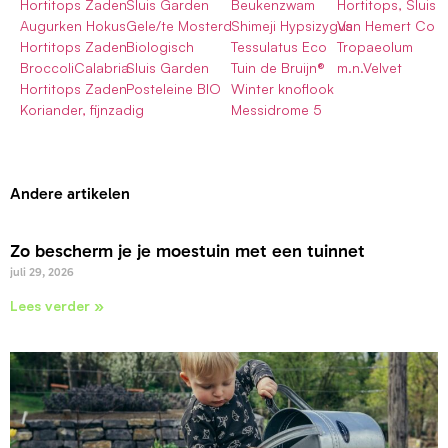
Hortitops Zaden
Sluis Garden
Beukenzwam
Hortitops, Sluis
Augurken Hokus
Gele/te Mosterd
Shimeji Hypsizygus
Van Hemert Co
Hortitops Zaden
Biologisch
Tessulatus Eco
Tropaeolum
BroccoliCalabria
Sluis Garden
Tuin de Bruijn®
m.n.Velvet
Hortitops Zaden
Posteleine BIO
Winter knoflook
Koriander, fijnzadig
Messidrome 5
Andere artikelen
Zo bescherm je je moestuin met een tuinnet
juli 29, 2026
Lees verder »