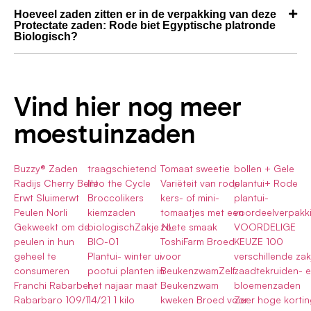
Hoeveel zaden zitten er in de verpakking van deze
Protectate zaden: Rode biet Egyptische platronde
Biologisch?
Vind hier nog meer
moestuinzaden
Buzzy® Zaden
traagschietend
Tomaat sweetie
bollen + Gele
Radijs Cherry Belle
Into the Cycle
Variëteit van rode
plantui+ Rode
Erwt Sluimerwt
Broccolikers
kers- of mini-
plantui-
Peulen Norli
kiemzaden
tomaatjes met een
voordeelverpakk
Gekweekt om de
biologischZakje NL-
zoete smaak
VOORDELIGE
peulen in hun
BIO-01
ToshiFarm Broed
KEUZE 100
geheel te
Plantui- winter ui
voor
verschillende zak
consumeren
pootui planten in
BeukenzwamZelf
zaadtekruiden- 
Franchi Rabarber,
het najaar maat
Beukenzwam
bloemenzaden
Rabarbaro 109/1
14/21 1 kilo
kweken Broed voor
Zeer hoge kortin