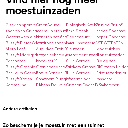
moestuinzaden
2 zakjes sporen
GreenSquad
Biologisch Kweken
Tuin de Bruijn®
zaden van Grijze
moestuinieren met
Rijke Smaak
zaden Spaanse
Oesterzwam a circa
kinderen set 5st
Ondersteunt
peper Cayenne
Buzzy® BietenChard
Hortitops zaden
Immuunsysteem
VERGETENTEN
Micro Leaf
Augurken Profi F1
Sla zaden
Moestuinbox
Buzzy® Microgreens,
Kastanjechampignon
assortiment zaadlint
Moestuinzaden
Peashoots
kweekset XL
Sluis Garden
Biologisch
Buzzy® Organic
Oranjebandzaden
Tuinkers Cresso BIO
Duurzaam Heirlo
Basilicum Genovese
Radijs Annabel F1
Sluis Garden
Erfstuk zaden o
Buzzy® Xotica
Samzwam Pluggen
Watermeloen
rassente
Komatsuna
Eikhaas Deuvels
Crimson Sweet BIO
komkommer
Andere artikelen
Zo bescherm je je moestuin met een tuinnet