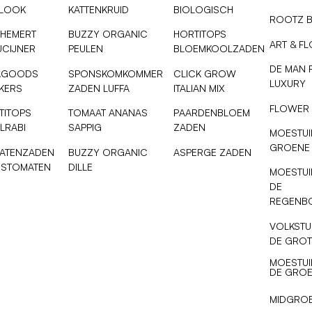
SLOOK
KATTENKRUID
BIOLOGISCH
ROOTZ 
 HEMERT
BUZZY ORGANIC
HORTITOPS
ART & F
UCIJNER
PEULEN
BLOEMKOOLZADEN
DE MAN 
AGOODS
SPONSKOMKOMMER
CLICK GROW
LUXURY
NKERS
ZADEN LUFFA
ITALIAN MIX
FLOWER
TITOPS
TOMAAT ANANAS
PAARDENBLOEM
LRABI
SAPPIG
ZADEN
MOESTUI
GROENE
ATENZADEN
BUZZY ORGANIC
ASPERGE ZADEN
ESTOMATEN
DILLE
MOESTUI
DE
REGENB
VOLKSTU
DE GROT
MOESTUI
DE GROE
MIDGRO