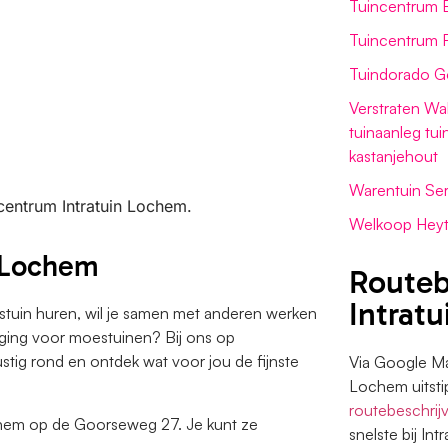
Tuincentrum 
Tuincentrum 
Tuindorado Go
Verstraten Wa
tuinaanleg tu
kastanjehout
Warentuin Se
ncentrum Intratuin Lochem.
Welkoop Hey
n Lochem
Routeb
Intrat
estuin huren, wil je samen met anderen werken
eniging voor moestuinen? Bij ons op
ustig rond en ontdek wat voor jou de fijnste
Via Google Map
Lochem uitsti
routebeschrij
ochem op de Goorseweg 27. Je kunt ze
snelste bij In