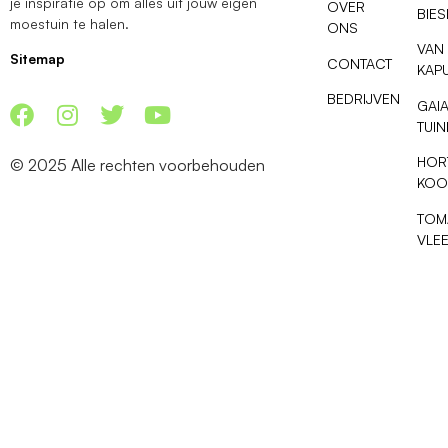
je inspiratie op om alles uit jouw eigen
OVER
BIE
moestuin te halen.
ONS
VAN
Sitemap
CONTACT
KAP
BEDRIJVEN
GAI
TUI
HOR
© 2025 Alle rechten voorbehouden
KOO
TOM
VLE