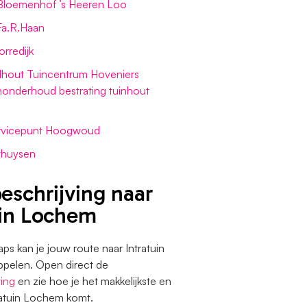
Bloemenhof ’s Heeren Loo
Fa.R.Haan
rredijk
lhout Tuincentrum Hoveniers
inonderhoud bestrating tuinhout
rvicepunt Hoogwoud
thuysen
eschrijving naar
uin Lochem
s kan je jouw route naar Intratuin
ppelen. Open direct de
ving
en zie hoe je het makkelijkste en
tratuin Lochem komt.