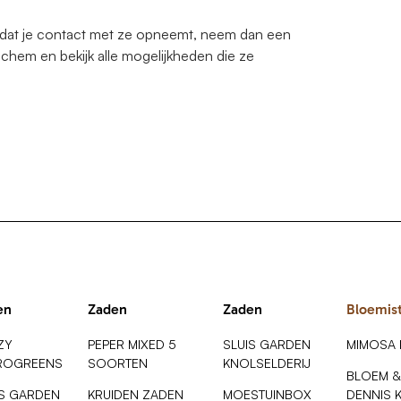
oordat je contact met ze opneemt, neem dan een
lochem en bekijk alle mogelijkheden die ze
en
Zaden
Zaden
Bloemis
ZY
PEPER MIXED 5
SLUIS GARDEN
MIMOSA
ROGREENS
SOORTEN
KNOLSELDERIJ
BLOEM &
IS GARDEN
KRUIDEN ZADEN
MOESTUINBOX
DENNIS 