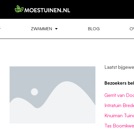
ZWAMMEN
BLOG
O
Laatst bijgewe
Bezoekers be
Gerrit van Do
Intratuin Bre
Knuiman Tuin
Tas Boomkwek