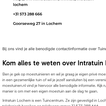
lochem
+31 573 288 666
Goorseweg 27 in Lochem
Bij ons vind je alle benodigde contactinformatie over Tui
Kom alles te weten over Intratui
Ben je gek op moestuinieren en wil je graag je eigen privé mo
in een gezamenlijke tuin of wil je jezelf aansluiten bij een ver
moestuinen.nl vind je hiervoor alle benodigde informatie. Kijk r
manier is om met een eigen moestuin aan de slag te gaan.
Intratuin Lochem is een Tuincentrum. Ze zijn gevestigd in L
telefonisch bereiken op telefoonnummer 31 573 288 666.