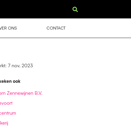
VER ONS
CONTACT
rkt: 7 nov. 2023
keken ook
orn Zennewijnen B.V.
devoort
centrum
erij