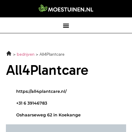
bedrijven
All4Plantcare
All4Plantcare
https://all4plantcare.nl/
+31 6 39146783
Oshaarseweg 62 in Koekange