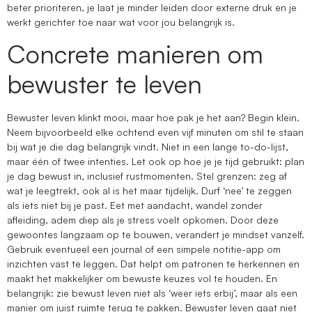
beter prioriteren, je laat je minder leiden door externe druk en je
werkt gerichter toe naar wat voor jou belangrijk is.
Concrete manieren om
bewuster te leven
Bewuster leven klinkt mooi, maar hoe pak je het aan? Begin klein.
Neem bijvoorbeeld elke ochtend even vijf minuten om stil te staan
bij wat je die dag belangrijk vindt. Niet in een lange to-do-lijst,
maar één of twee intenties. Let ook op hoe je je tijd gebruikt: plan
je dag bewust in, inclusief rustmomenten. Stel grenzen: zeg af
wat je leegtrekt, ook al is het maar tijdelijk. Durf ‘nee’ te zeggen
als iets niet bij je past. Eet met aandacht, wandel zonder
afleiding, adem diep als je stress voelt opkomen. Door deze
gewoontes langzaam op te bouwen, verandert je mindset vanzelf.
Gebruik eventueel een journal of een simpele notitie-app om
inzichten vast te leggen. Dat helpt om patronen te herkennen en
maakt het makkelijker om bewuste keuzes vol te houden. En
belangrijk: zie bewust leven niet als ‘weer iets erbij’, maar als een
manier om juist ruimte terug te pakken. Bewuster leven gaat niet