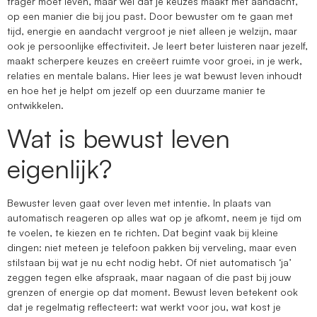
trager moet leven, maar wel dat je keuzes maakt met aandacht,
op een manier die bij jou past. Door bewuster om te gaan met
tijd, energie en aandacht vergroot je niet alleen je welzijn, maar
ook je persoonlijke effectiviteit. Je leert beter luisteren naar jezelf,
maakt scherpere keuzes en creëert ruimte voor groei, in je werk,
relaties en mentale balans. Hier lees je wat bewust leven inhoudt
en hoe het je helpt om jezelf op een duurzame manier te
ontwikkelen.
Wat is bewust leven
eigenlijk?
Bewuster leven gaat over leven met intentie. In plaats van
automatisch reageren op alles wat op je afkomt, neem je tijd om
te voelen, te kiezen en te richten. Dat begint vaak bij kleine
dingen: niet meteen je telefoon pakken bij verveling, maar even
stilstaan bij wat je nu echt nodig hebt. Of niet automatisch ‘ja’
zeggen tegen elke afspraak, maar nagaan of die past bij jouw
grenzen of energie op dat moment. Bewust leven betekent ook
dat je regelmatig reflecteert: wat werkt voor jou, wat kost je