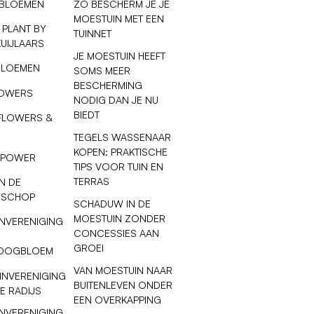
 BLOEMEN
ZO BESCHERM JE JE
MOESTUIN MET EEN
 PLANT BY
TUINNET
KUIJLAARS
JE MOESTUIN HEEFT
BLOEMEN
SOMS MEER
BESCHERMING
LOWERS
NODIG DAN JE NU
BIEDT
FLOWERS &
TEGELS WASSENAAR
KOPEN: PRAKTISCHE
 POWER
TIPS VOOR TUIN EN
TERRAS
N DE
 SCHOP
SCHADUW IN DE
MOESTUIN ZONDER
NVERENIGING
CONCESSIES AAN
GROEI
OOGBLOEM
VAN MOESTUIN NAAR
INVERENIGING
BUITENLEVEN ONDER
E RADIJS
EEN OVERKAPPING
NVERENIGING