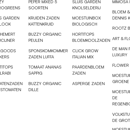
ZY
PEPER MIXED 5
SLUIS GARDEN
MIMOSA
ROGREENS
SOORTEN
KNOLSELDERIJ
BLOEM &
IS GARDEN
KRUIDEN ZADEN
MOESTUINBOX
DENNIS 
SLOOK
KATTENKRUID
BIOLOGISCH
ROOTZ 
 HEMERT
BUZZY ORGANIC
HORTITOPS
ART & F
UCIJNER
PEULEN
BLOEMKOOLZADEN
DE MAN 
AGOODS
SPONSKOMKOMMER
CLICK GROW
LUXURY
NKERS
ZADEN LUFFA
ITALIAN MIX
FLOWER
TITOPS
TOMAAT ANANAS
PAARDENBLOEM
LRABI
SAPPIG
ZADEN
MOESTUI
GROENE
ATENZADEN
BUZZY ORGANIC
ASPERGE ZADEN
ESTOMATEN
DILLE
MOESTUI
DE
REGENB
VOLKSTU
DE GROT
MOESTUI