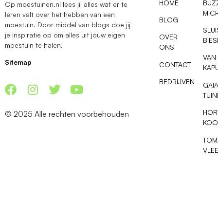
HOME
BUZ
Op moestuinen.nl lees jij alles wat er te
MIC
leren valt over het hebben van een
BLOG
moestuin. Door middel van blogs doe jij
SLU
je inspiratie op om alles uit jouw eigen
OVER
BIE
moestuin te halen.
ONS
VAN
Sitemap
CONTACT
KAP
BEDRIJVEN
GAI
TUI
HOR
© 2025 Alle rechten voorbehouden
KOO
TOM
VLE