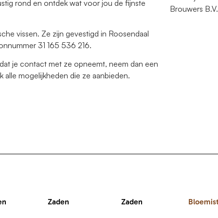
ustig rond en ontdek wat voor jou de fijnste
Brouwers B.V.
che vissen. Ze zijn gevestigd in Roosendaal
foonnummer 31 165 536 216.
oordat je contact met ze opneemt, neem dan een
jk alle mogelijkheden die ze aanbieden.
en
Zaden
Zaden
Bloemis