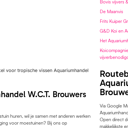
Bovis vijvers 
De Maanvis
Frits Kuiper 
G&D Koi en A
Het Aquarium
Koicompagnie 
vijverbenodi
nkel voor tropische vissen Aquariumhandel
Routeb
Aquari
Brouwe
mhandel W.C.T. Brouwers
Via Google Ma
Aquariumhande
estuin huren, wil je samen met anderen werken
Open direct 
eniging voor moestuinen? Bij ons op
makkelijkste e