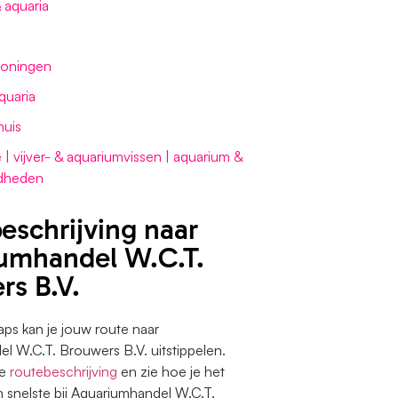
& aquaria
Groningen
quaria
huis
| vijver- & aquariumvissen | aquarium &
gdheden
eschrijving naar
umhandel W.C.T.
rs B.V.
ps kan je jouw route naar
l W.C.T. Brouwers B.V. uitstippelen.
de
routebeschrijving
en zie hoe je het
n snelste bij Aquariumhandel W.C.T.