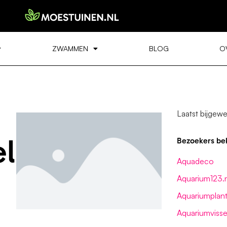
ZWAMMEN
BLOG
O
Laatst bijgewe
l
Bezoekers be
Aquadeco
Aquarium123.n
Aquariumplan
Aquariumvisse