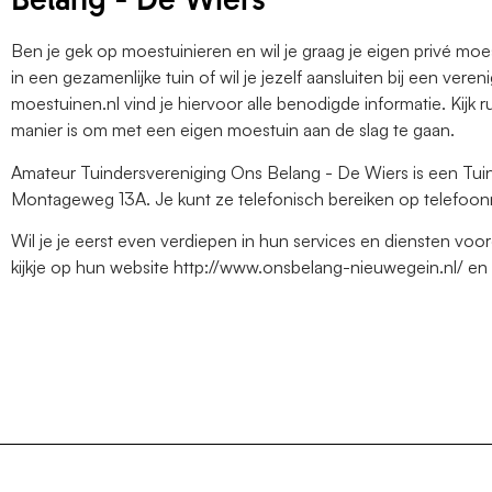
Ben je gek op moestuinieren en wil je graag je eigen privé mo
in een gezamenlijke tuin of wil je jezelf aansluiten bij een ver
moestuinen.nl vind je hiervoor alle benodigde informatie. Kijk r
manier is om met een eigen moestuin aan de slag te gaan.
Amateur Tuindersvereniging Ons Belang - De Wiers is een Tuin
Montageweg 13A. Je kunt ze telefonisch bereiken op telefo
Wil je je eerst even verdiepen in hun services en diensten v
kijkje op hun website http://www.onsbelang-nieuwegein.nl/ en 