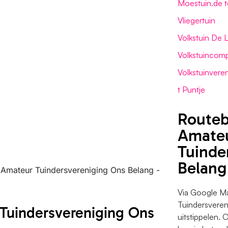
Moestuin.de t
Vliegertuin
Volkstuin De
Volkstuincomp
Volkstuinveren
t Puntje
Routeb
Amate
Tuinde
Belang
n Amateur Tuindersvereniging Ons Belang -
Via Google Ma
Tuindersveren
 Tuindersvereniging Ons
uitstippelen. 