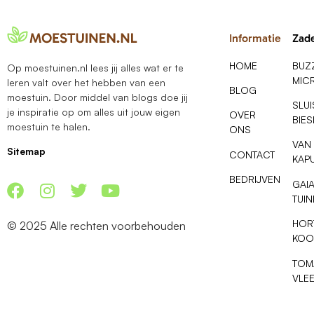
Informatie
Zad
HOME
BUZ
Op moestuinen.nl lees jij alles wat er te
MIC
leren valt over het hebben van een
BLOG
moestuin. Door middel van blogs doe jij
SLU
je inspiratie op om alles uit jouw eigen
OVER
BIE
moestuin te halen.
ONS
VAN
Sitemap
CONTACT
KAP
BEDRIJVEN
GAI
TUI
HOR
© 2025 Alle rechten voorbehouden
KOO
TOM
VLE