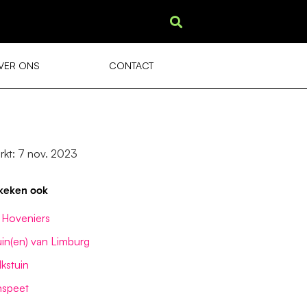
VER ONS
CONTACT
rkt: 7 nov. 2023
keken ook
Hoveniers
in(en) van Limburg
kstuin
nspeet