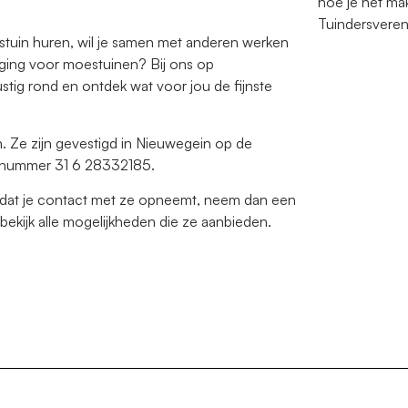
hoe je het mak
Tuindersveren
estuin huren, wil je samen met anderen werken
eniging voor moestuinen? Bij ons op
ustig rond en ontdek wat voor jou de fijnste
. Ze zijn gevestigd in Nieuwegein op de
onnummer 31 6 28332185.
oordat je contact met ze opneemt, neem dan een
bekijk alle mogelijkheden die ze aanbieden.