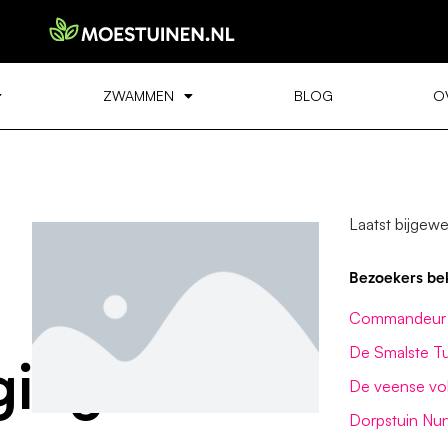
ZWAMMEN
BLOG
O
Laatst bijgewe
Bezoekers be
Commandeur 
De Smalste Tu
ging
De veense vol
Dorpstuin Nu