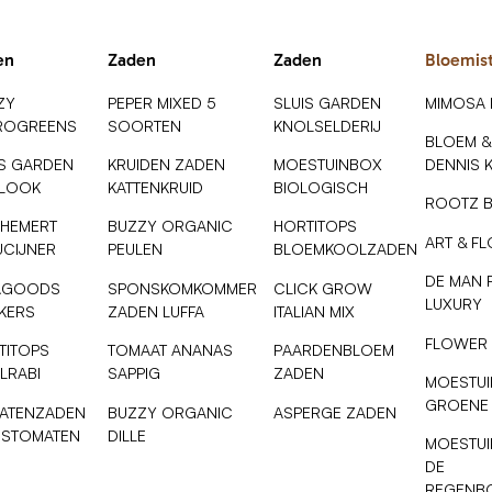
en
Zaden
Zaden
Bloemis
ZY
PEPER MIXED 5
SLUIS GARDEN
MIMOSA
ROGREENS
SOORTEN
KNOLSELDERIJ
BLOEM &
IS GARDEN
KRUIDEN ZADEN
MOESTUINBOX
DENNIS 
SLOOK
KATTENKRUID
BIOLOGISCH
ROOTZ 
 HEMERT
BUZZY ORGANIC
HORTITOPS
ART & F
UCIJNER
PEULEN
BLOEMKOOLZADEN
DE MAN 
AGOODS
SPONSKOMKOMMER
CLICK GROW
LUXURY
NKERS
ZADEN LUFFA
ITALIAN MIX
FLOWER
TITOPS
TOMAAT ANANAS
PAARDENBLOEM
LRABI
SAPPIG
ZADEN
MOESTUI
GROENE
ATENZADEN
BUZZY ORGANIC
ASPERGE ZADEN
ESTOMATEN
DILLE
MOESTUI
DE
REGENB